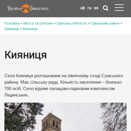
uk
ru
en
Головна
>
Міста та регіони
>
Сумська область
>
Сумський район
>
Кияниця
>
Кияниця
Кияниця
Село Кияниця розташоване на північному сході Сумського
району. Має сільську раду. Кількість населення – близько
700 осіб. Село відоме палацово-парковим комплексом
Ліщинських.