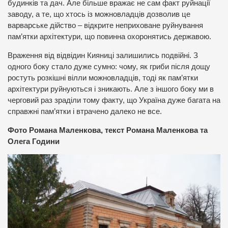
будинків та дач. Але більше вражає не сам факт руйнації
заводу, а те, що хтось із можновладців дозволив це
варварське дійство – відкрите неприховане руйнування
пам’ятки архітектури, що повинна охоронятись державою.
Враження від відвідин Кияниці залишились подвійні. З
одного боку стало дуже сумно: чому, як гриби після дощу
ростуть розкішні вілли можновладців, тоді як пам’ятки
архітектури руйнуються і зникають. Але з іншого боку ми в
черговий раз зраділи тому факту, що Україна дуже багата на
справжні пам’ятки і втрачено далеко не все.
Фото Романа Маленкова, текст Романа Маленкова та
Олега Години