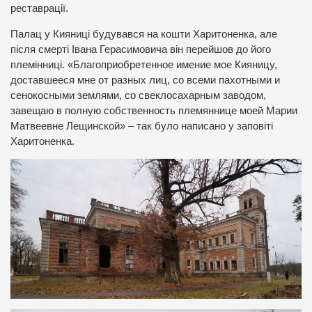
реставрації.
Палац у Кияниці будувався на кошти Харитоненка, але
після смерті Івана Герасимовича він перейшов до його
племінниці. «Благоприобретенное имение мое Кияницу,
доставшееся мне от разных лиц, со всеми пахотными и
сенокосными землями, со свеклосахарным заводом,
завещаю в полную собственность племяннице моей Марии
Матвеевне Лещинской» – так було написано у заповіті
Харитоненка.