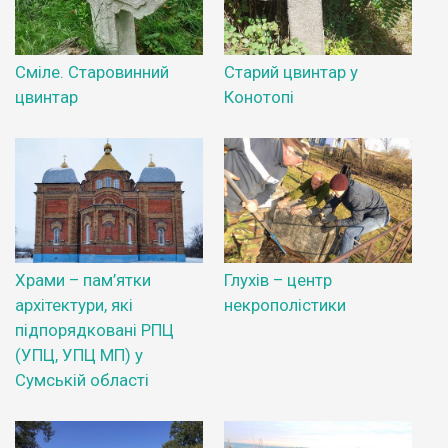
Сміле. Старовинний
Старий цвинтар у
цвинтар
Конотопі
Храми – пам’ятки
Глухів – центр
архітектури, які
некрополістики
підпорядковані РПЦ
(УПЦ, УПЦ МП) у
Сумській області