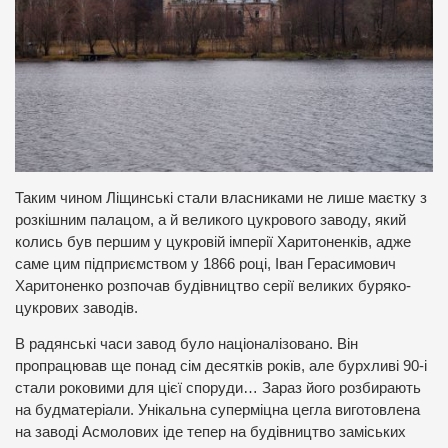
Таким чином Ліщинські стали власниками не лише маєтку з
розкішним палацом, а й великого цукрового заводу, який
колись був першим у цукровій імперії Харитоненків, адже
саме цим підприємством у 1866 році, Іван Герасимович
Харитоненко розпочав будівництво серії великих буряко-
цукрових заводів.
В радянські часи завод було націоналізовано. Він
пропрацював ще понад сім десятків років, але бурхливі 90-і
стали роковими для цієї споруди… Зараз його розбирають
на будматеріали. Унікальна суперміцна цегла виготовлена
на заводі Асмолових іде тепер на будівництво заміських