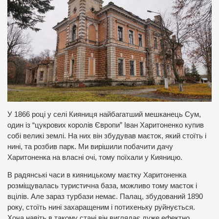
У 1866 році у селі Кияниця найбагатший мешканець Сум,
один із “цукрових королів Європи” Іван Харитоненко купив
собі великі землі. На них він збудував маєток, який стоїть і
нині, та розбив парк. Ми вирішили побачити дачу
Харитоненка на власні очі, тому поїхали у Кияницю.
В радянські часи в кияницькому маєтку Харитоненка
розміщувалась туристична база, можливо тому маєток і
вцілів. Але зараз турбази немає. Палац, збудований 1890
року, стоїть нині захаращеним і потихеньку руйнується.
Хоча навіть в такому стані він виглядає дуже ефектно.