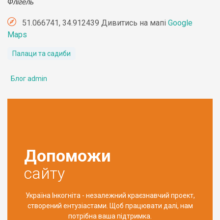
Флігель
51.066741, 34.912439 Дивитись на мапі
Google
Maps
Палаци та садиби
Блог admin
Допоможи
сайту
Україна Інкогніта - незалежний краєзнавчий проект,
створений ентузіастами. Щоб працювати далі, нам
потрібна ваша підтримка.