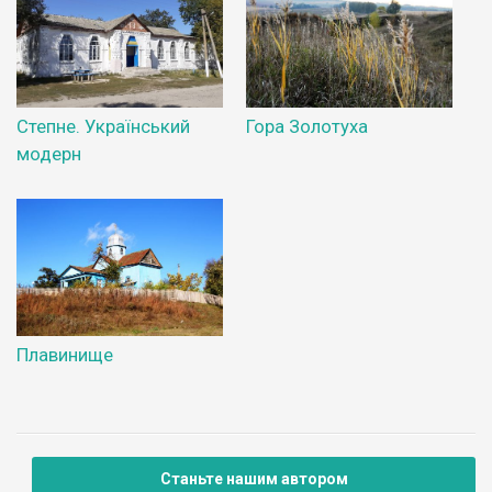
Степне. Український
Гора Золотуха
модерн
Плавинище
Станьте нашим автором