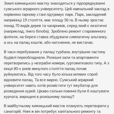
Землі кияницького маєтку знаходяться у підпорядкуванні
сумського аграрного університету. Цей навчальний заклад в
порівняно гарному стані підтримує парк. Парк, закладений
наприкінці 19 століття, має площу 56 га. В ньому зростає
понад 70 видів дерев та чагарників, серед який є екзотичні
(наприклад, гінкго білоба). Зроблено ремонт старовинного
флігеля, на березі ставка збудували симпатичну альтанку,
а ось на палац коштів, або натхнення, не вистачає.
В часи перебування у палаці турбази, внутрішню частину
будівлі переобладнали. Розкішні зали та апартаменти
перетворились у незграбні номери, гуртожиткового типу. А з
кінця 80-х років минулого століття палац почав
руйнуватись. Від того часу було кілька млявих спроб
відновити палац. Та все марно. Сумський аграрний
університет навіть хотів розмістити тут інкубатор для
розведення курей. Цікаво скільки повинні були б коштувати
курчата, вирощені в розкішному палаці?
В майбутньому кияницький маєток планують перетворити у
санаторій. Нині ж він потребує капітального ремонту та