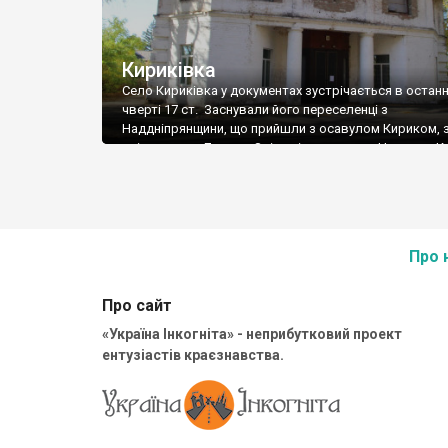
Кириківка
Село Кириківка у документах зустрічається в останн
чверті 17 ст. Заснували його переселенці з
Наддніпрянщини, що прийшли з осавулом Кириком, 
прізвиськом Линилк. Звідси і назва села. Нащадки К
згодом так і називались – Линилки або ще Линицьким
засновника, Михайло, і онук його, теж Михайло були 
Кириківці сотниками, онук, до того ж, […]
Про 
Про сайт
«Україна Інкогніта» - неприбутковий проект
ентузіастів краєзнавства.