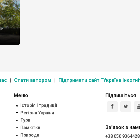
ій
з
ирика
и. І син
у
нас
Стати автором
Підтримати сайт “Україна Інкогні
Меню
Підпишіться
Історія і традиції
Регіони України
Тури
Зв'язок з нам
Пам'ятки
Природа
+38 050 9364428