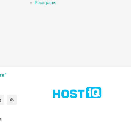
Реєстрація
та”
и