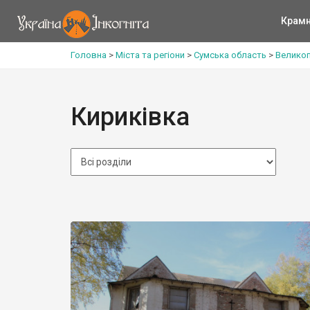
Крам
Головна
>
Міста та регіони
>
Сумська область
>
Великоп
Кириківка