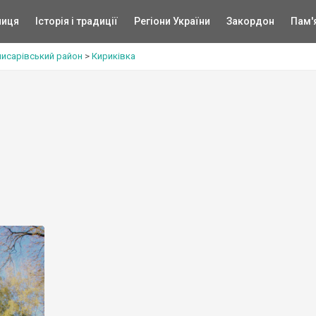
ниця
Історія і традиції
Регіони України
Закордон
Пам'
исарівський район
>
Кириківка