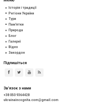
Меню
Історія і традиції
Регіони України
Тури
Пам'ятки
Природа
Блог
Галереї
Відео
Закордон
Підпишіться
Зв'язок з нами
+38 050 9364428
ukrainaincognita.com@gmail.com