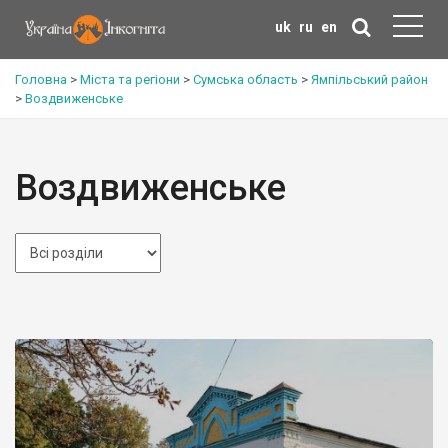
uk
ru
en
Головна
>
Міста та регіони
>
Сумська область
>
Ямпільський район
>
Воздвиженське
Воздвиженське