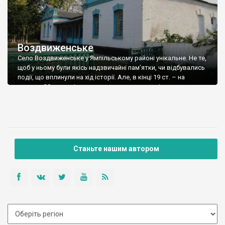
Воздвиженське
Село Воздвиженське у Ямпільському районі унікальне. Не те,
щоб у ньому були якісь надзвичайні пам’ятки, чи відбувались
події, що вплинули на хід історії. Але, в кінці 19 ст. – на
початку 20 ст. тут існувало, причому дуже успішно,
суспільство в мініатюрі, і своїм уставом, що сповідувало
христіянські ідеї, і в основі якого були віра, любов […]
Станьте нашим автором