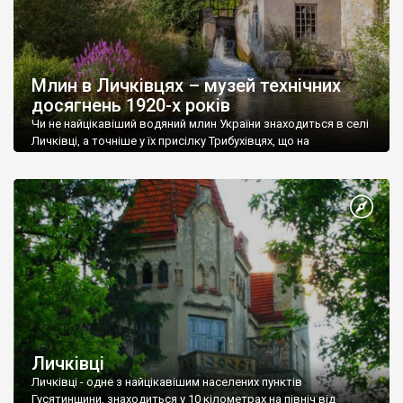
Млин в Личківцях – музей технічних
досягнень 1920-х років
Чи не найцікавіший водяний млин України знаходиться в селі
Личківці, а точніше у їх присілку Трибухівцях, що на
Тернопільщині. Він цікавий своїм сторічним обладнанням. Це
справжнісінький діючий технічний музей у якому можна
побачити не лише млинарські експонати. Млин на річці Тайна
(притока Збруча) постав близько 1922 року, коштом
місцевого землевласника Мойзеша Кіммельмана. Він і
сьогодні […]
Личківці
Личківці - одне з найцікавішим населених пунктів
Гусятинщини, знаходиться у 10 кілометрах на північ від