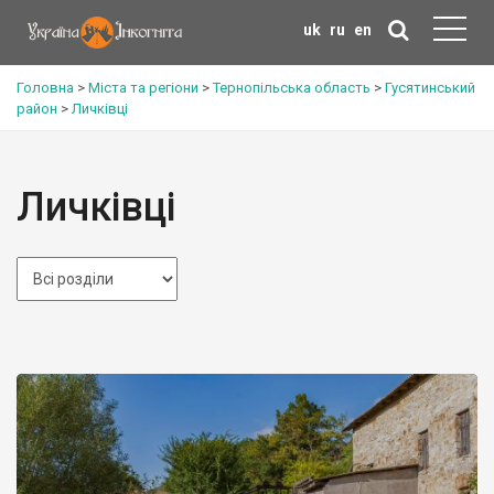
uk
ru
en
Головна
>
Міста та регіони
>
Тернопільська область
>
Гусятинський
район
>
Личківці
Личківці