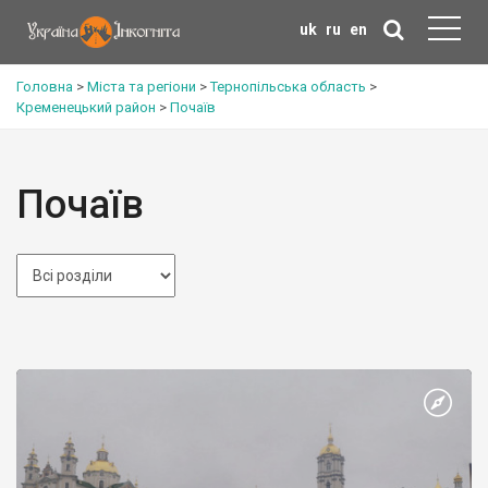
uk
ru
en
Головна
>
Міста та регіони
>
Тернопільська область
>
Кременецький район
>
Почаїв
Почаїв