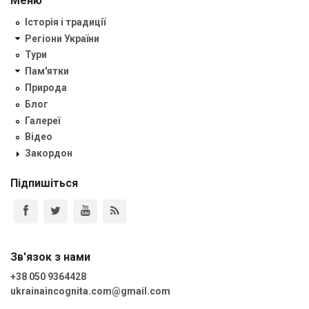
Меню
Історія і традиції
Регіони України
Тури
Пам'ятки
Природа
Блог
Галереї
Відео
Закордон
Підпишіться
Зв'язок з нами
+38 050 9364428
ukrainaincognita.com@gmail.com