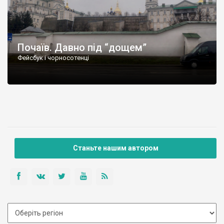
Почаїв. Давно під “дощем”
Фейсбук і чорносотенці
Станьте нашим автором