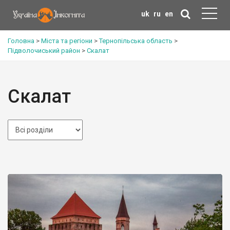
uk
ru
en
Головна
>
Міста та регіони
>
Тернопільська область
>
Підволочиський район
>
Скалат
Скалат