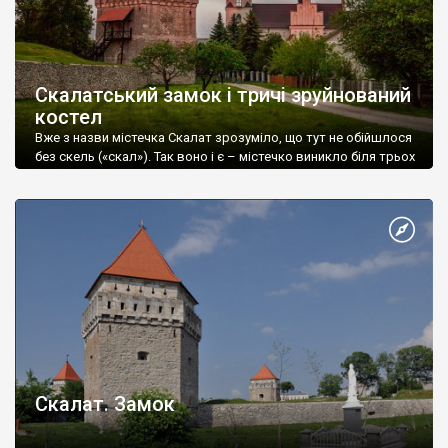
Скалатський замок і тричі зруйнований
костел
Вже з назви містечка Скалат зрозуміло, що тут не обійшлося
без скель («скал»). Так воно і є – містечко виникло біля трьох
скель, – частини гірського кряжу Медоблои/Товтри Перша
писемна згадка про це поселення датується 1512 роком, коли
Янушеві Сверчовському, каштелянові віслицькому, старості
теребовлянському та люблінському, надали дозвіл на
купівлю сіл Скалат, Лошньова та Сущин […]
Скалат. Замок