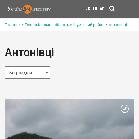
uk
ru
en
Головна
>
Тернопільська область
>
Шумський район
>
Антонівці
Антонівці