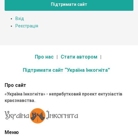
Підтримати сайт
Вхід
Реєстрація
Про нас
Стати автором
Підтримати сайт “Україна Інкогніта”
Про сайт
«Україна Інкогніта» - неприбутковий проект ентузіастів
краєзнавства.
Меню