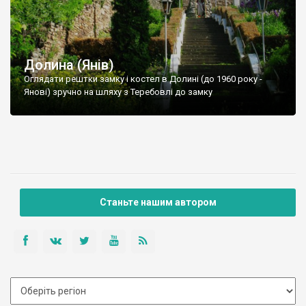
Долина (Янів)
Оглядати рештки замку і костел в Долині (до 1960 року -
Янові) зручно на шляху з Теребовлі до замку
Станьте нашим автором