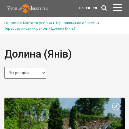
uk
ru
en
Головна
>
Міста та регіони
>
Тернопільська область
>
Теребовлянський район
>
Долина (Янів)
Долина (Янів)