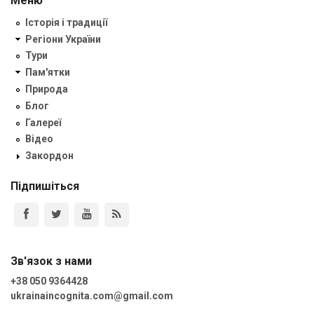
Меню
Історія і традиції
Регіони України
Тури
Пам'ятки
Природа
Блог
Галереї
Відео
Закордон
Підпишіться
Зв'язок з нами
+38 050 9364428
ukrainaincognita.com@gmail.com