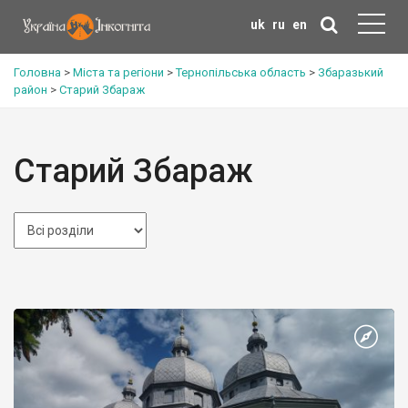
uk
ru
en
Головна
>
Міста та регіони
>
Тернопільська область
>
Збаразький
район
>
Старий Збараж
Старий Збараж