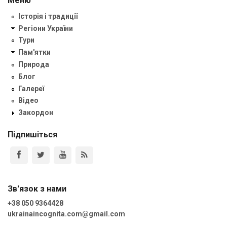
Меню
Історія і традиції
Регіони України
Тури
Пам'ятки
Природа
Блог
Галереї
Відео
Закордон
Підпишіться
Зв'язок з нами
+38 050 9364428
ukrainaincognita.com@gmail.com