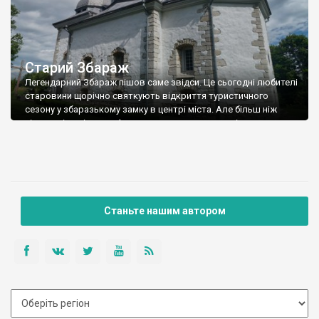
Старий Збараж
Легендарний Збараж пішов саме звідси. Це сьогодні любителі
старовини щорічно святкують відкриття туристичного
сезону у збаразькому замку в центрі міста. Але більш ніж
півтисячі років тому фортеця знаходилася зовсім не тут, а на
одному з сусідніх пагорбів в декількох кілометрах на
південний захід від сучасного Збаражу.
Станьте нашим автором