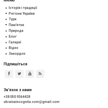
Меню
Історія і традиції
Регіони України
Тури
Пам'ятки
Природа
Блог
Галереї
Відео
Закордон
Підпишіться
Зв'язок з нами
+38 050 9364428
ukrainaincognita.com@gmail.com