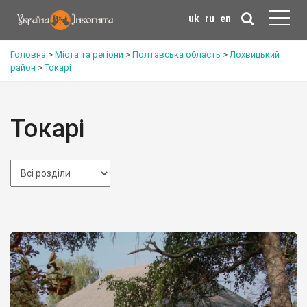
uk
ru
en
Головна
>
Міста та регіони
>
Полтавська область
>
Лохвицький
район
>
Токарі
Токарі