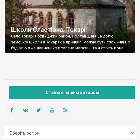
Школи Сластіона. Токарі
Село Токарі Лохвицький район, Полтавщина За долю
земської школи в Токарях в принципі можна бути спокійним. У
будівлю вже давненько вселено магазин, та й стоїть вона
над досить жвавою трасою. Неспокій викликає тільки одне
питання: навіщо в радянські роки якийсь доморощений естет
обличкував її такою потворною, даруйте на слові,
“туалетною” плиткою? Бідний Сластіон… Текст та […]
Станьте нашим автором