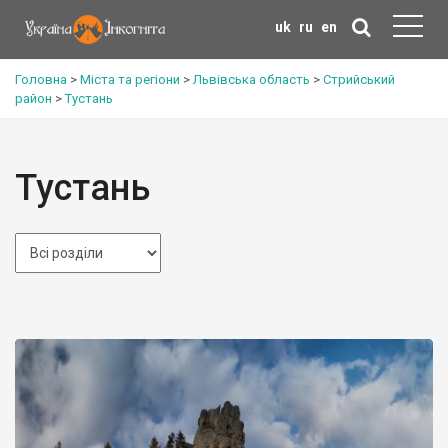
uk
ru
en
Головна
>
Міста та регіони
>
Львівська область
>
Стрийський
район
>
Тустань
Тустань