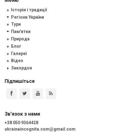
Меню
Історія і традиції
Регіони України
Тури
Пам'ятки
Природа
Блог
Галереї
Відео
Закордон
Підпишіться
Зв'язок з нами
+38 050 9364428
ukrainaincognita.com@gmail.com