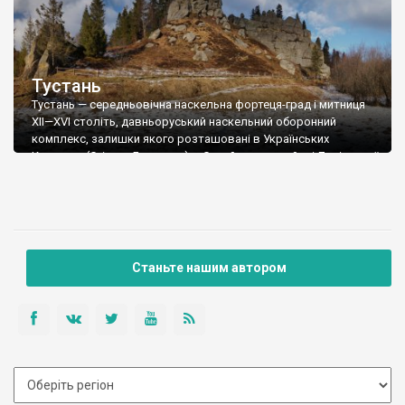
Тустань
Тустань — середньовічна наскельна фортеця-град і митниця
XII—XVI століть, давньоруський наскельний оборонний
комплекс, залишки якого розташовані в Українських
Карпатах (Східних Бескидах), у Стрийському районі Львівської
області, поблизу с. Урич, що на південь від міста Борислава
та південний схід від селища Східниця[1]. Унікальна пам’ятка
історії, археології, архітектури та природи розташована
серед лісового масиву Підгородцівського лісництва і […]
Станьте нашим автором