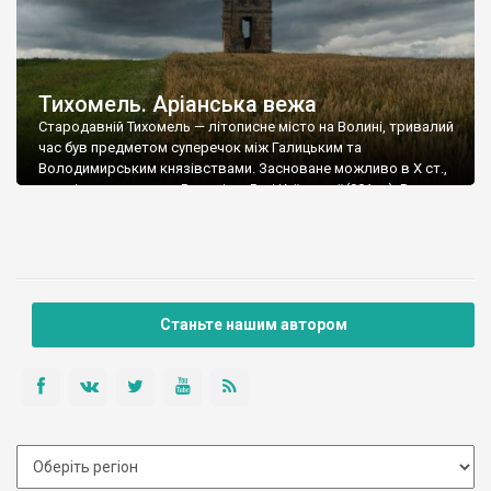
Тихомель. Аріанська вежа
Стародавній Тихомель — літописне місто на Волині, тривалий
час був предметом суперечок між Галицьким та
Володимирським князівствами. Засноване можливо в Х ст.,
в період приєднання Волині до Русі Київської (981 р.). Вперше
в літописах згадується в 1152 році як місто Волинського
князівства під час війни київсько-волинського князя
Ізяслава Пантелеймона Мстиславовича з галицьким князем
Володимирком Володаровичем. […]
Станьте нашим автором