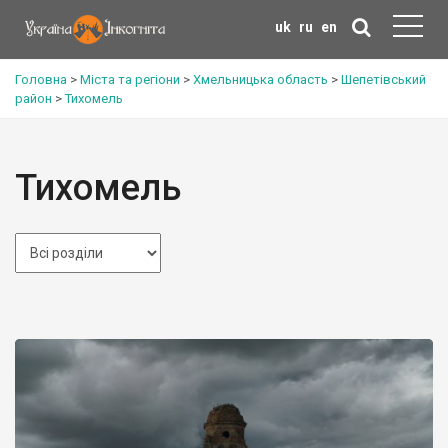
uk
ru
en
Головна
>
Міста та регіони
>
Хмельницька область
>
Шепетівський
район
>
Тихомель
Тихомель