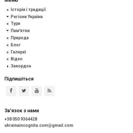
Меню
Історія і традиції
Регіони України
Тури
Пам'ятки
Природа
Блог
Галереї
Відео
Закордон
Підпишіться
Зв'язок з нами
+38 050 9364428
ukrainaincognita.com@gmail.com