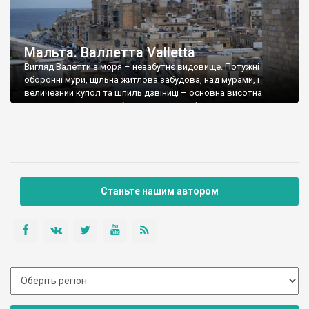
Мальта. Валлетта Valletta
Вигляд Валетти з моря – незабутнє видовище. Потужні
оборонні мури, щільна житлова забудова, над мурами, і
величезний купол та шпиль дзвіниці – основна висотна
домінанта міста. То мабуть головний собор мальтійського
ордену – храм святого Іоанна, подумав я тоді – обов’язково
треба відвідати. Але пізніше з’ясувалося, що то інший храм –
англіканський про-собор святого Павла […]
Станьте нашим автором