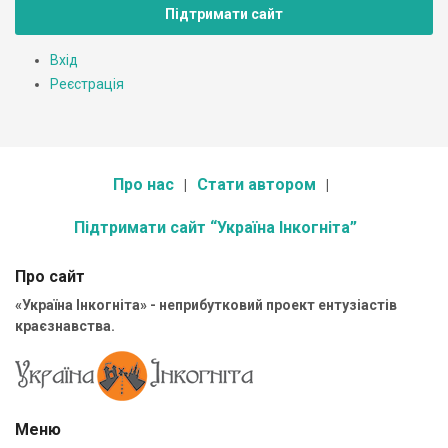
Підтримати сайт
Вхід
Реєстрація
Про нас
Стати автором
Підтримати сайт “Україна Інкогніта”
Про сайт
«Україна Інкогніта» - неприбутковий проект ентузіастів
краєзнавства.
Меню