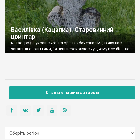
Василівка (Кацапка). Старовинний
цвинтар
Катастрофа української історії. Глибочезна яма, в яку нас
заганяли століттями, і я нині переконуюсь у цьому все більше
і більше, після того як спробував розібратися у лабіринтах
історичної пам’яті. Питання: а вона у нас взагалі є – історична
пам’ять? А історія є? Ну на загальному рівні звичайно є, і нині
вона все краще. (Щоб ви […]
Станьте нашим автором