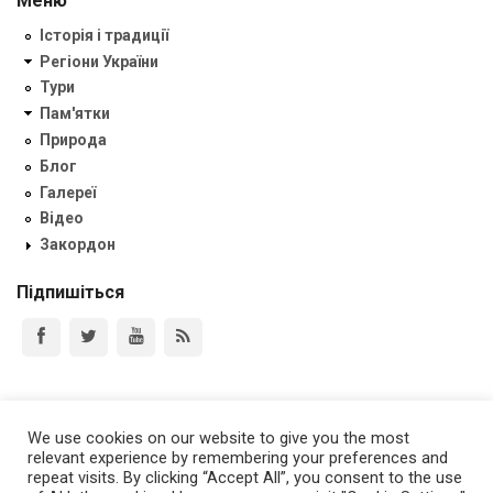
Меню
Історія і традиції
Регіони України
Тури
Пам'ятки
Природа
Блог
Галереї
Відео
Закордон
Підпишіться
Зв'язок з нами
We use cookies on our website to give you the most
+38 050 9364428
relevant experience by remembering your preferences and
ukrainaincognita.com@gmail.com
repeat visits. By clicking “Accept All”, you consent to the use