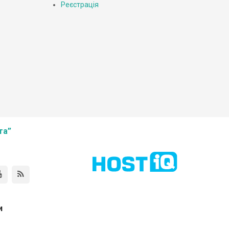
Реєстрація
та”
и