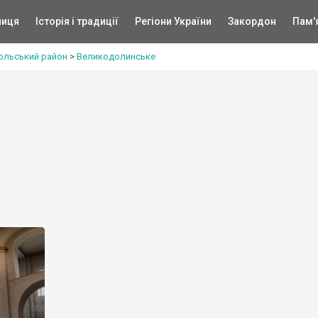
ниця
Історія і традиції
Регіони України
Закордон
Пам'
ольський район
>
Великодолинське