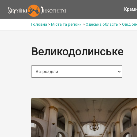
Крам
Головна
>
Міста та регіони
>
Одеська область
>
Овідіоп
Великодолинське