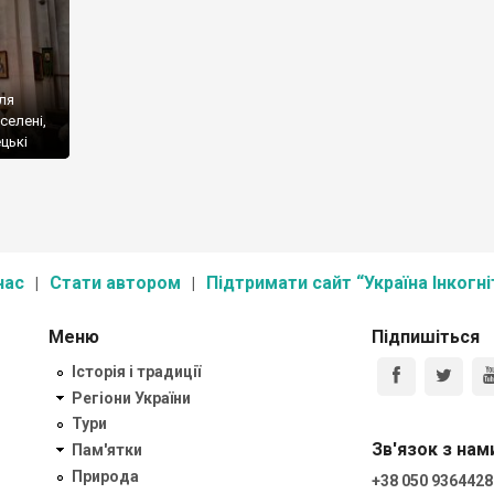
ля
селені,
ецькі
с-
мецькі
нас
Стати автором
Підтримати сайт “Україна Інкогні
Меню
Підпишіться
Історія і традиції
Регіони України
Тури
Зв'язок з нам
Пам'ятки
Природа
+38 050 9364428