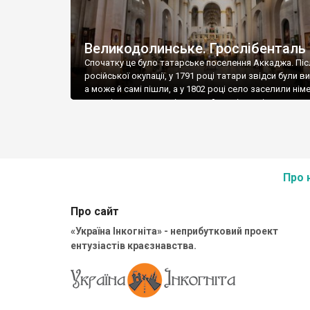
Великодолинське. Грослібенталь
Спочатку це було татарське поселення Аккаджа. Піс
російської окупації, у 1791 році татари звідси були ви
а може й самі пішли, а у 1802 році село заселили нім
колоністи, запрошені на завойовані землі царським
урядом. Тоді поселення отримало нову назву – Грос
Лібенталь – велика долина кохання. У 19 столітті ні
колоністи масово заселяли степові землі. […]
Про 
Про сайт
«Україна Інкогніта» - неприбутковий проект
ентузіастів краєзнавства.