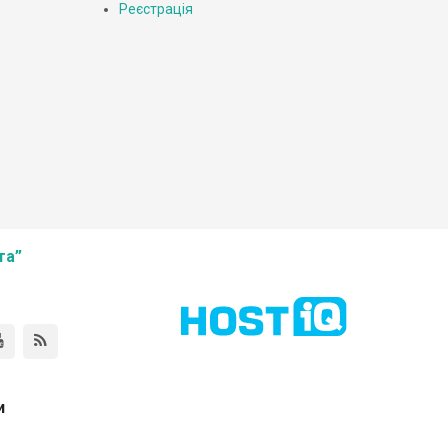
Реєстрація
та”
и