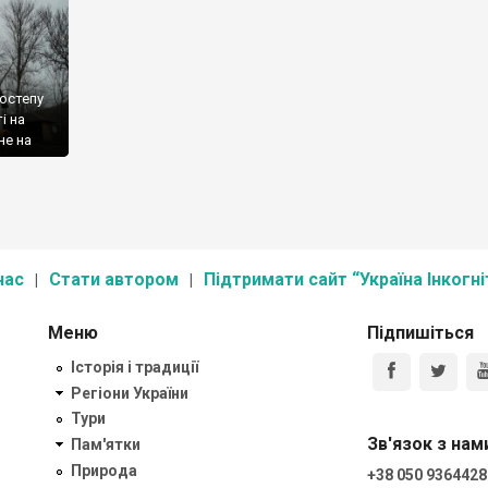
состепу
і на
не на
, що
села
джерел.
нас
Стати автором
Підтримати сайт “Україна Інкогні
Меню
Підпишіться
Історія і традиції
Регіони України
Тури
Зв'язок з нам
Пам'ятки
Природа
+38 050 9364428