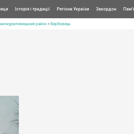
ниця
Історія і традиції
Регіони України
Закордон
Пам'
анокуриловецький район
>
Вербовець