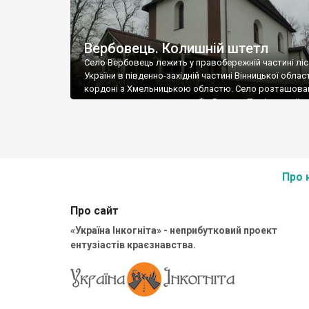
Вербовець. Колишній штетл
Село Вербовець лежить у правобережній частині лі
України в південно-західній частині Вінницької област
кордоні з Хмельницькою областю. Село розташова
двох схилах невисоких горбів Волино-Подільської
височини, де зливаються дві річки — Батіг і Бахтинка
впадають у річку Жван — притоку Дністра. Околиці 
гористі. З глибоких і скелястих ярів витікає багато 
Під […]
Про 
Про сайт
«Україна Інкогніта» - неприбутковий проект
ентузіастів краєзнавства.