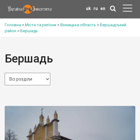
uk
ru
en
Головна
>
Міста та регіони
>
Вінницька область
>
Бершадський
район
>
Бершадь
Бершадь