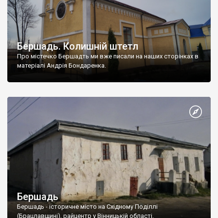
Бершадь. Колишній штетл
Про містечко Бершадть ми вже писали на наших сторінках в
матеріалі Андрія Бондаренка.
Бершадь
Бершадь - історичне місто на Східному Поділлі
(Брацлавщині), райцентр у Вінницькій області.