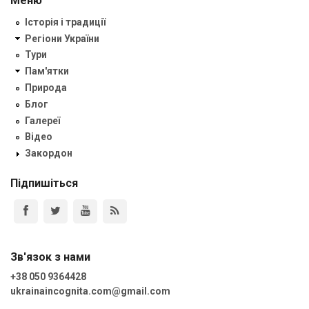
Меню
Історія і традиції
Регіони України
Тури
Пам'ятки
Природа
Блог
Галереї
Відео
Закордон
Підпишіться
Зв'язок з нами
+38 050 9364428
ukrainaincognita.com@gmail.com