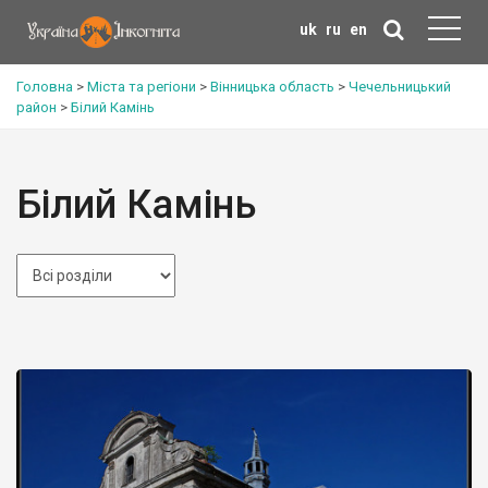
uk
ru
en
Головна
>
Міста та регіони
>
Вінницька область
>
Чечельницький
район
>
Білий Камінь
Білий Камінь