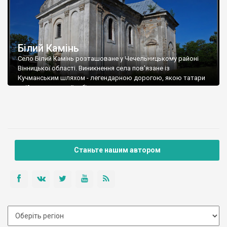
Білий Камінь
Село Білий Камінь розташоване у Чечельницькому районі
Вінницької області. Виникнення села пов'язане із
Кучманським шляхом - легендарною дорогою, якою татари
здійснювали свої набіги.
Станьте нашим автором