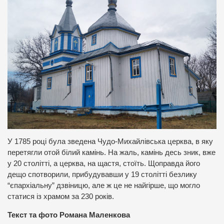
У 1785 році була зведена Чудо-Михайлівська церква, в яку
перетягли отой білий камінь. На жаль, камінь десь зник, вже
у 20 столітті, а церква, на щастя, стоїть. Щоправда його
дещо спотворили, прибудувавши у 19 столітті безлику
“єпархіальну” дзвіницю, але ж це не найгірше, що могло
статися із храмом за 230 років.
Текст та фото Романа Маленкова