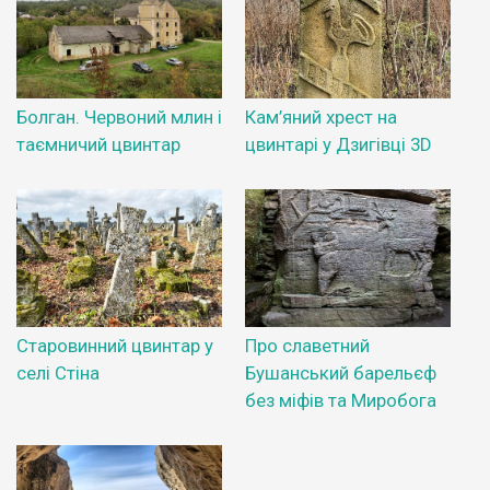
Болган. Червоний млин і
Кам’яний хрест на
таємничий цвинтар
цвинтарі у Дзигівці 3D
Старовинний цвинтар у
Про славетний
селі Стіна
Бушанський барельєф
без міфів та Миробога