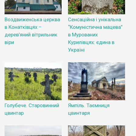
Воздвиженська церква
Сенсаційна і унікальна
в Конатківцях –
“Комуністична мацева”
дерев’яний вітрильник
в Мурованих
віри
Курилівцях: єдина в
Україні
Голубече. Старовинний
Ямпіль. Таємниця
цвинтар
цвинтаря