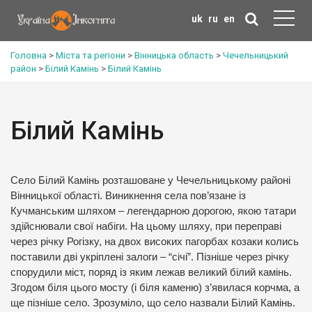
uk
ru
en
Головна
>
Міста та регіони
>
Вінницька область
>
Чечельницький
район
>
Білий Камінь
>
Білий Камінь
Білий Камінь
Село Білий Камінь розташоване у Чечельницькому районі
Вінницької області. Виникнення села пов’язане із
Кучманським шляхом – легендарною дорогою, якою татари
здійснювали свої набіги. На цьому шляху, при переправі
через річку Рогізку, на двох високих пагорбах козаки колись
поставили дві укріплені залоги – “січі”. Пізніше через річку
спорудили міст, поряд із яким лежав великий білий камінь.
Згодом біля цього мосту (і біля каменю) з’явилася корчма, а
ще пізніше село. Зрозуміло, що село назвали Білий Камінь.