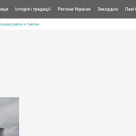
ниця
Історія і традиції
Регіони України
Закордон
Пам'
ський район
>
Гайсин