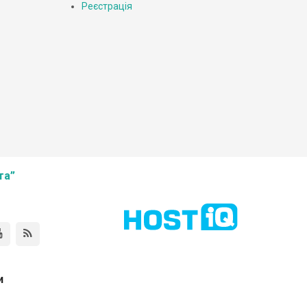
Реєстрація
та”
и