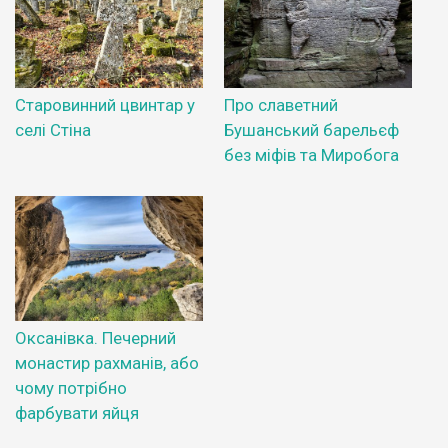
Старовинний цвинтар у
Про славетний
селі Стіна
Бушанський барельєф
без міфів та Миробога
Оксанівка. Печерний
монастир рахманів, або
чому потрібно
фарбувати яйця