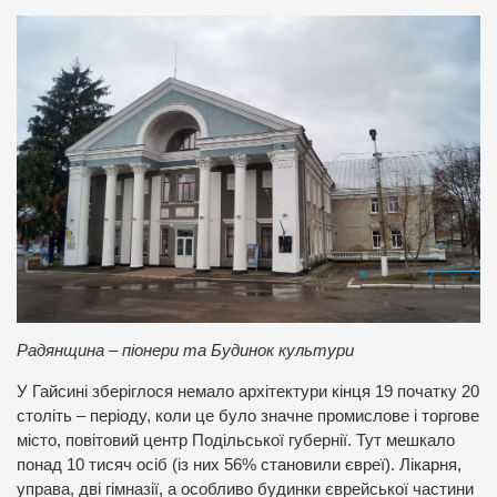
Радянщина – піонери та Будинок культури
У Гайсині зберіглося немало архітектури кінця 19 початку 20
століть – періоду, коли це було значне промислове і торгове
місто, повітовий центр Подільської губернії. Тут мешкало
понад 10 тисяч осіб (із них 56% становили євреї). Лікарня,
управа, дві гімназії, а особливо будинки єврейської частини