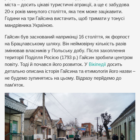
міста – досить цікаві туристичні атракції, а ще є забудова
20-х років минулого століття, яка теж може зацікавити.
Години на три Гайсина вистачить, щоб тримати у тонусі
мандрівника Україною.
Гайсин був заснований наприкінці 16 століття, як форпост
на Брацлавському шляху. Він неймовірну кількість разів
змінював власників у Польську добу. Після захоплення
території Поділля Росією (1793 р.) Гайсин зробили центром
повіту. Тоді й почався його розвиток. У
Вікіпедії
досить
детально описана історія Гайсина та етимологія його назви –
не будемо зупинятись на цьому. Відразу перйдемо до
пам’яток.