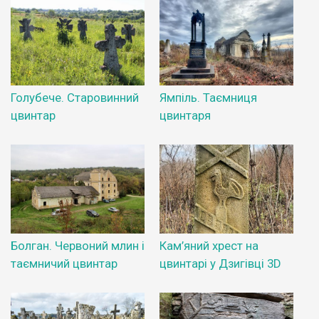
Голубече. Старовинний
Ямпіль. Таємниця
цвинтар
цвинтаря
Болган. Червоний млин і
Кам’яний хрест на
таємничий цвинтар
цвинтарі у Дзигівці 3D