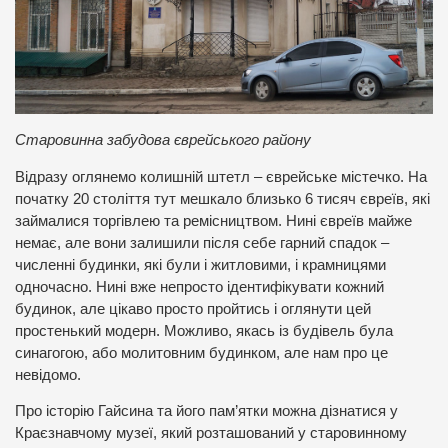
Старовинна забудова єврейського району
Відразу оглянемо колишній штетл – єврейське містечко. На
початку 20 століття тут мешкало близько 6 тисяч євреїв, які
займалися торгівлею та ремісництвом. Нині євреїв майже
немає, але вони залишили після себе гарний спадок –
численні будинки, які були і житловими, і крамницями
одночасно. Нині вже непросто ідентифікувати кожний
будинок, але цікаво просто пройтись і оглянути цей
простенький модерн. Можливо, якась із будівель була
синагогою, або молитовним будинком, але нам про це
невідомо.
Про історію Гайсина та його пам’ятки можна дізнатися у
Краєзнавчому музеї, який розташований у старовинному