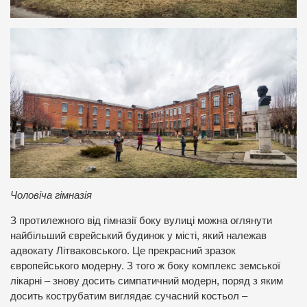
Чоловіча гімназія
З протилежного від гімназії боку вулиці можна оглянути
найбільший єврейський будинок у місті, який належав
адвокату Літваковського. Це прекрасний зразок
європейського модерну. З того ж боку комплекс земської
лікарні – знову досить симпатичний модерн, поряд з яким
досить кострубатим виглядає сучасний костьол –