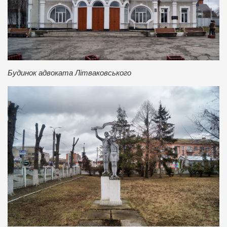
Будинок адвоката Літваковського