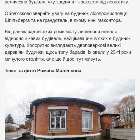
величезна будівля, яку зводили і з закосом під неоготику.
Обов’язково зверніть увагу на будинок лісопромисловця
Шпільберга та на грандотель, в якому нині газконтора.
Від ранніх радянських років місту лишилося немало
відносно цікавих будівель, найцікавішим із яких є будинок
культури. Колоритно виглядають двоповерхові великі
дерев’яні будинки, щось типу бараків. Їх звели у 20-ті роки
минулого століття, але ще й досі тут живуть.
Текст та фото Романа Маленкова