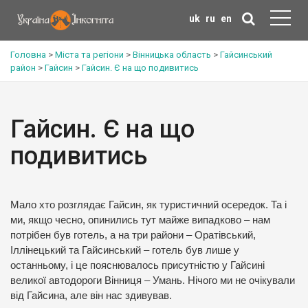
uk
ru
en
Головна
>
Міста та регіони
>
Вінницька область
>
Гайсинський
район
>
Гайсин
>
Гайсин. Є на що подивитись
Гайсин. Є на що
подивитись
Мало хто розглядає Гайсин, як туристичний осередок. Та і
ми, якщо чесно, опинились тут майже випадково – нам
потрібен був готель, а на три райони – Оратівський,
Іллінецький та Гайсинський – готель був лише у
останньому, і це пояснювалось присутністю у Гайсині
великої автодороги Вінниця – Умань. Нічого ми не очікували
від Гайсина, але він нас здивував.