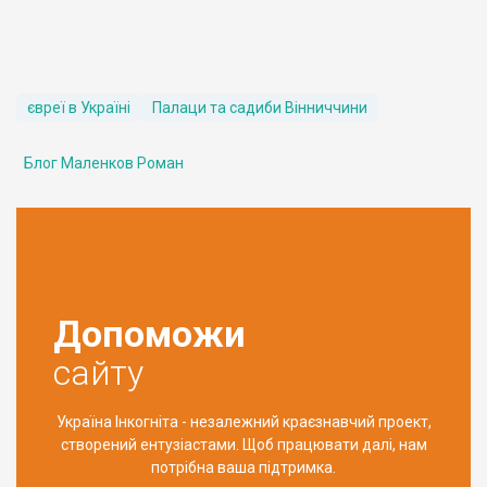
євреї в Україні
Палаци та садиби Вінниччини
Блог Маленков Роман
Допоможи
сайту
Україна Інкогніта - незалежний краєзнавчий проект,
створений ентузіастами. Щоб працювати далі, нам
потрібна ваша підтримка.