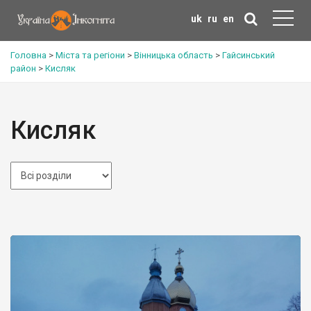
uk
ru
en
Головна
>
Міста та регіони
>
Вінницька область
>
Гайсинський
район
>
Кисляк
Кисляк