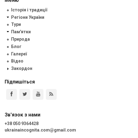
Меню
Історія і традиції
Регіони України
Тури
Пам'ятки
Природа
Блог
Галереї
Відео
Закордон
Підпишіться
Зв'язок з нами
+38 050 9364428
ukrainaincognita.com@gmail.com