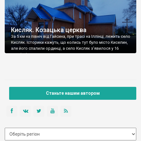
Кисляк. Козацька церква
За 5 км на північ від Гайсина, при трасі на Іллінці, лежить село
Кисляк. Історики кажуть, що колись тут було місто Киселин,
але його спалили ординці, а село Кисляк з’явилося у 16
столітті.
Станьте нашим автором