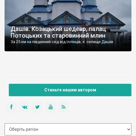
Дашів. Козацький шедевр, палац
Потоцьких та старовинний млин
За 25 км на південний схід від Іллінців, є селище Дашів.
Станьте нашим автором