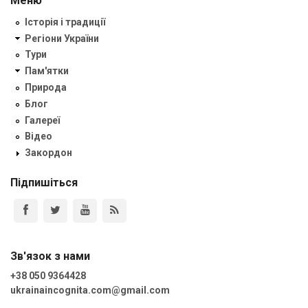
Меню
Історія і традиції
Регіони України
Тури
Пам'ятки
Природа
Блог
Галереї
Відео
Закордон
Підпишіться
Зв'язок з нами
+38 050 9364428
ukrainaincognita.com@gmail.com