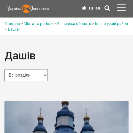
uk
ru
en
Головна
>
Міста та регіони
>
Вінницька область
>
Іллінецький район
>
Дашів
Дашів