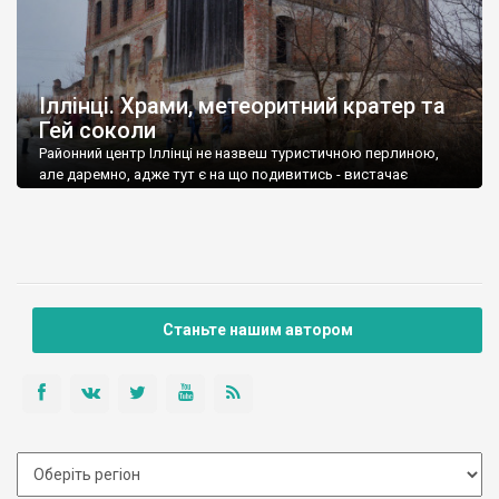
Іллінці. Храми, метеоритний кратер та
Гей соколи
Районний центр Іллінці не назвеш туристичною перлиною,
але даремно, адже тут є на що подивитись - вистачає
пам'яток і архітектури, і природи.
Станьте нашим автором