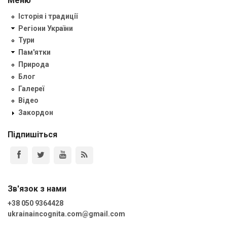
Меню
Історія і традиції
Регіони України
Тури
Пам'ятки
Природа
Блог
Галереї
Відео
Закордон
Підпишіться
Зв'язок з нами
+38 050 9364428
ukrainaincognita.com@gmail.com