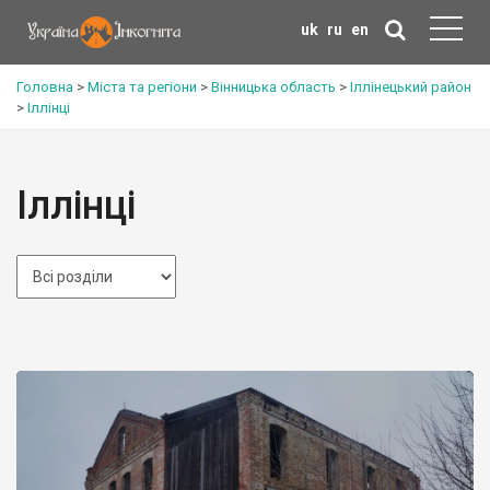
uk
ru
en
Головна
>
Міста та регіони
>
Вінницька область
>
Іллінецький район
>
Іллінці
Іллінці