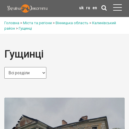
uk
ru
en
Головна
>
Міста та регіони
>
Вінницька область
>
Калинівський
район
>
Гущинці
Гущинці