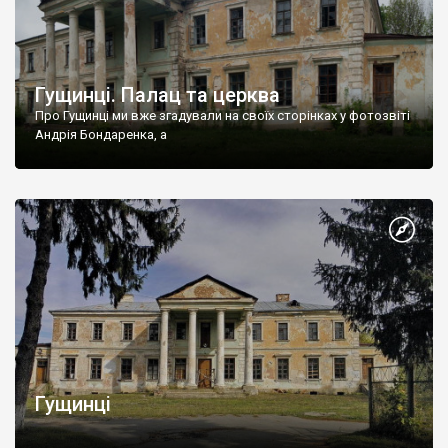
Гущинці. Палац та церква
Про Гущинці ми вже згадували на своїх сторінках у фотозвіті
Андрія Бондаренка, а
Гущинці