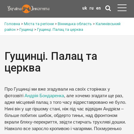
uk
ru
en
Головна
>
Міста та регіони
>
Вінницька область
>
Калинівський
район
>
Гущинці
>
Гущинці. Палац та церква
Гущинці. Палац та
церква
Про Гущинці ми вже згадували на своїх сторінках у
фотозвіті
Андрія Бондаренка
, але хочемо згадати ще раз,
адже місцевий палац з того часу відреставровано не було.
Нині він у ще гіршому стані, ніж під час відвідин Андрієм –
більше побитих шибок, обдерто тиньк, над фронтоном
вкрали бляху-перекриття, звідти стирчать трухляві дошки.
Навколо все заросло кропивою і чагарями. Похмуренько