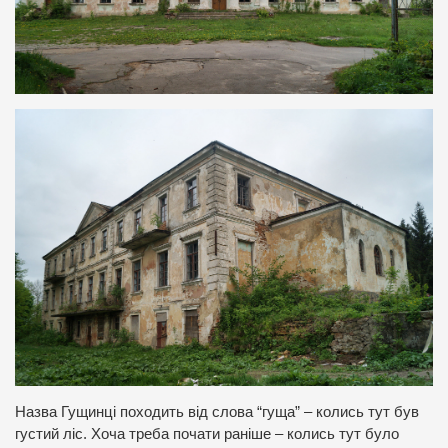
Назва Гущинці походить від слова “гуща” – колись тут був
густий ліс. Хоча треба почати раніше – колись тут було