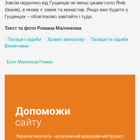
Зовсім недалеко від Гущинців не менш цікаве село Янів
(Іванів), в якому є замок та монастир. Якщо вже будете у
Гущинцях – обов’язково завітайте і туди.
Текст та фото Романа Маленкова
Палаци і садиби
Храми і монастирі
Палаци та садиби
Вінниччини
Блог Маленков Роман
Допоможи
сайту
Україна Інкогніта - незалежний краєзнавчий проект,