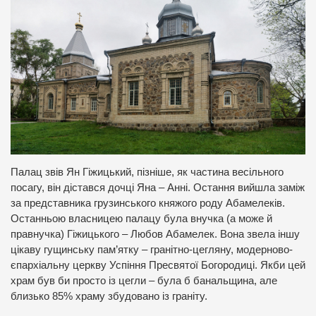
Палац звів Ян Гіжицький, пізніше, як частина весільного
посагу, він дістався дочці Яна – Анні. Остання вийшла заміж
за представника грузинського княжого роду Абамелеків.
Останньою власницею палацу була внучка (а може й
правнучка) Гіжицького – Любов Абамелек. Вона звела іншу
цікаву гущинську пам’ятку – гранітно-цегляну, модерново-
єпархіальну церкву Успіння Пресвятої Богородиці. Якби цей
храм був би просто із цегли – була б банальщина, але
близько 85% храму збудовано із граніту.