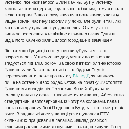
містечко, яке називалося Білий Камінь. Був у містечку
замок та чотири церкви, і було воно небідним, тому й впало
в око татарам. З нного разу захопили вони замок, частину
міщан вбили, частину захопили у ясир, але були й такі, які
заховалися у гущавині сусіднього лісу. Отам, у лісі і
виникло поселення, яке пізніше отримало назву Гущинці.
Від Білого Каменю залишилося городище із замчищем.
Ліс навколо Гущинців поступово вирубувався, село
розросталось. У письмових документах воно вперше
згадується під 1468 роком. За свою півтисячолітню історію
Гущинці мали багато власників – не будемо їх усіх
перераховувати, адже про них є у
Вікіпедії
, зупинимось
лише на останніх двох родах. Отже, на початку 19 століття
Гущинцями володів рід Гіжицьких. Вони й збудували
головну пам’ятку села – класицистичний палац. Абсолютно
стандартний, двоповерховий, із чотирма колонами, палац
постав на правому боці Південного Бугу, за сотню метрів від
річки. В радянські часи у палаці розміщувалося ПТУ –
скільки ж їх працювали в палацах. Заклад розрісся
типовими радянськими корпусами, і палац покинули. Тепер