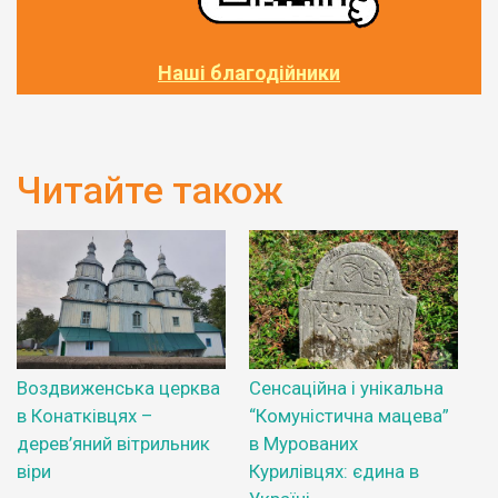
Наші благодійники
Читайте також
Воздвиженська церква
Сенсаційна і унікальна
в Конатківцях –
“Комуністична мацева”
дерев’яний вітрильник
в Мурованих
віри
Курилівцях: єдина в