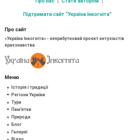
Про нас
Стати автором
Підтримати сайт “Україна Інкогніта”
Про сайт
«Україна Інкогніта» - неприбутковий проект ентузіастів
краєзнавства.
Меню
Історія і традиції
Регіони України
Тури
Пам'ятки
Природа
Блог
Галереї
Відео