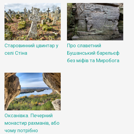
Старовинний цвинтар у
Про славетний
селі Стіна
Бушанський барельєф
без міфів та Миробога
Оксанівка. Печерний
монастир рахманів, або
чому потрібно