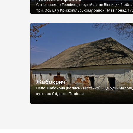
Сіл із назвою Тернівка, в одній лише Вінницькій облас
три. Ось ця у Крижопільському районі. Має понад 17
мешканців - це немало. А от інформації про неї в мер
мало.
Жабокрич
Село Жабокрич (колись - містечко) - ще один малов
куточок Східного Поділля.