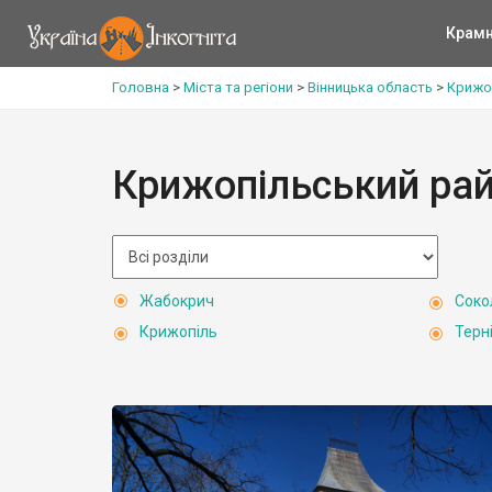
Крам
Головна
>
Міста та регіони
>
Вінницька область
>
Крижо
Крижопільський ра
Жабокрич
Соко
Крижопіль
Терн