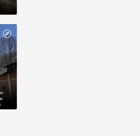
ах
им
.