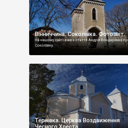
Вінниччина. Соколівка. Фотозвіт.
На нашому сайті вже є стаття Андрія Бондаренка пр
Соколівку.
Тернівка. Церква Воздвиження
Чесного Хреста