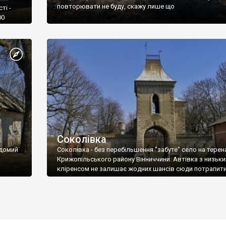
повторювати не буду, скажу лише що
ті -
00
ежі
Соколівка
ідомий
Соколівка - без перебільшення "забуте" село на терен
Крижопільського району Вінниччини. Автівка з низьк
кліренсом не залишає жодних шансів сюди потрапити