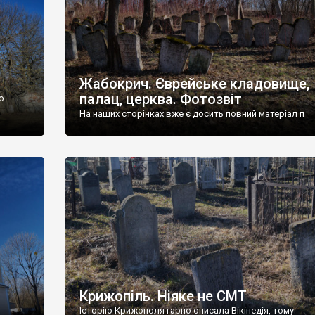
Жабокрич. Єврейське кладовище,
палац, церква. Фотозвіт
о
На наших сторінках вже є досить повний матеріал п
Крижопіль. Ніяке не СМТ
Історію Крижополя гарно описала Вікіпедія, тому