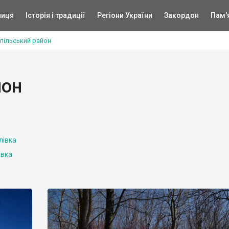
ниця
Історія і традиції
Регіони України
Закордон
Пам'
пільський район
йон
лівка
івка