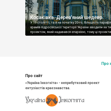
Косаківка. Дерев’яний шедевр.
У 19 столітті, та й на початку 20-го, більшість параф
храмів підросійської території України зводили за 
проектом, який надавався єпархією, тому ці проект
називати єпархіальни
Про 
Про сайт
«Україна Інкогніта» - неприбутковий проект
ентузіастів краєзнавства.