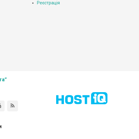
Реєстрація
та”
и