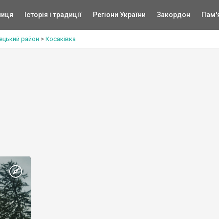
ниця
Історія і традиції
Регіони України
Закордон
Пам'
ецький район
>
Косаківка