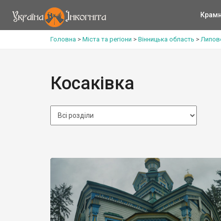
Крам
Головна
>
Міста та регіони
>
Вінницька область
>
Липов
Косаківка