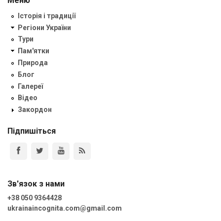
Меню
Історія і традиції
Регіони України
Тури
Пам'ятки
Природа
Блог
Галереї
Відео
Закордон
Підпишіться
Зв'язок з нами
+38 050 9364428
ukrainaincognita.com@gmail.com