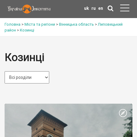
uk
ru
en
Головна
>
Міста та регіони
>
Вінницька область
>
Липовецький
район
>
Козинці
Козинці