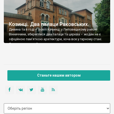
Козинці. Два палаци Раковських.
Дивина та й годі – у селі Козинці, у Липовецькому районі
Вінниччини, збереглися два палаци та церква – жоден не є
офіційною пам’яткою архітектури, хоча все у гарному стані.
Як таке можливо?
Станьте нашим автором