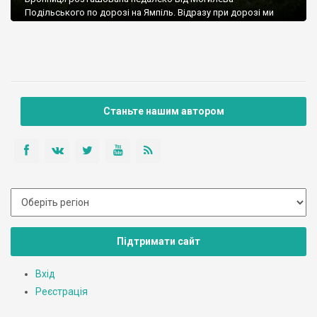
Подільського по дорозі на Ямпіль. Відразу при дорозі ми
бачимо заїзд у ліс, біля якого стоїть симпатична неоготична
сторожка.
Станьте нашим автором
Підтримати сайт
Вхід
Реєстрація