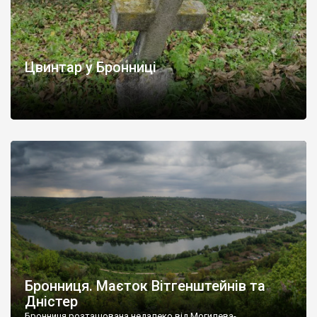
Цвинтар у Бронниці
Бронниця. Маєток Вітгенштейнів та
Дністер
Бронниця розташована недалеко від Могилева-