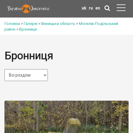
uk
ru
en
Головна
>
Галереї
>
Вінницька область
>
Могилів-Подільський
район
>
Бронниця
Бронниця