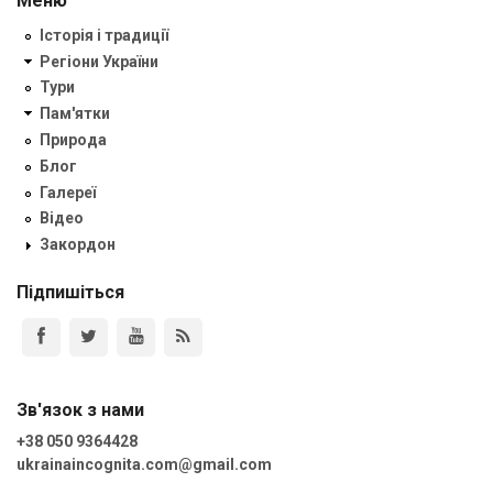
Меню
Історія і традиції
Регіони України
Тури
Пам'ятки
Природа
Блог
Галереї
Відео
Закордон
Підпишіться
Зв'язок з нами
+38 050 9364428
ukrainaincognita.com@gmail.com