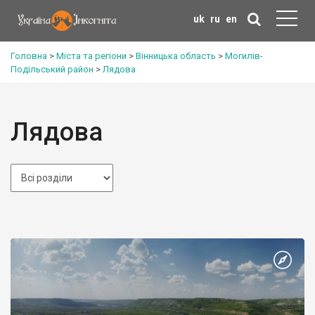
uk
ru
en
Головна
>
Міста та регіони
>
Вінницька область
>
Могилів-
Подільський район
>
Лядова
Лядова