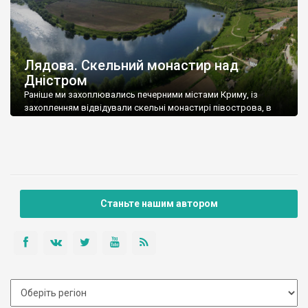
Лядова. Скельний монастир над
Дністром
Раніше ми захоплювались печерними містами Криму, із
захопленням відвідували скельні монастирі півострова, в
Бахчисараї та Інкермані.
Станьте нашим автором