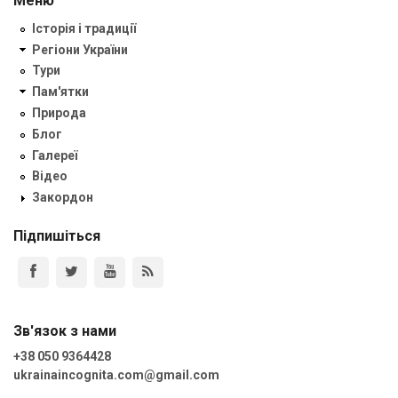
Меню
Історія і традиції
Регіони України
Тури
Пам'ятки
Природа
Блог
Галереї
Відео
Закордон
Підпишіться
Зв'язок з нами
+38 050 9364428
ukrainaincognita.com@gmail.com