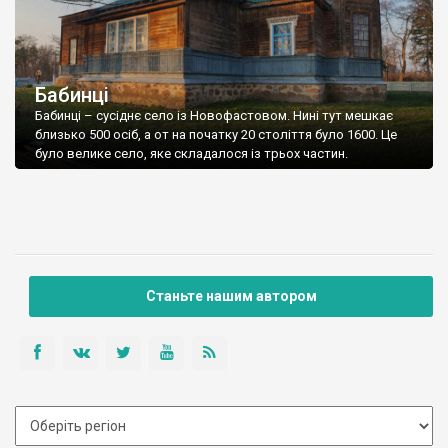
Бабинці
Бабинці – сусіднє село із Новофастовом. Нині тут мешкає
близько 500 осіб, а от на початку 20 століття було 1600. Це
було велике село, яке складалося із трьох частин.
Станьте нашим автором