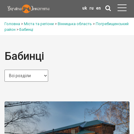
uk
ru
en
Головна
>
Міста та регіони
>
Вінницька область
>
Погребищенський
район
>
Бабинці
Бабинці