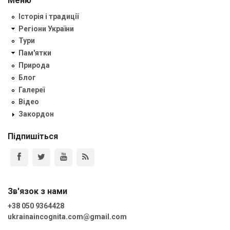
Меню
Історія і традиції
Регіони України
Тури
Пам'ятки
Природа
Блог
Галереї
Відео
Закордон
Підпишіться
Зв'язок з нами
+38 050 9364428
ukrainaincognita.com@gmail.com