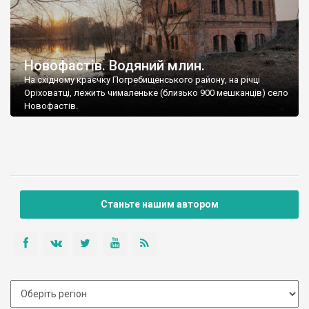
Новофастів. Водяний млин.
На східному краєчку Погребищенського району, на річці
Оріховатці, лежить чималеньке (близько 900 мешканців) село
Новофастів.
Станьте нашим автором