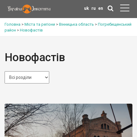
uk
ru
en
Головна
>
Міста та регіони
>
Вінницька область
>
Погребищенський
район
>
Новофастів
Новофастів