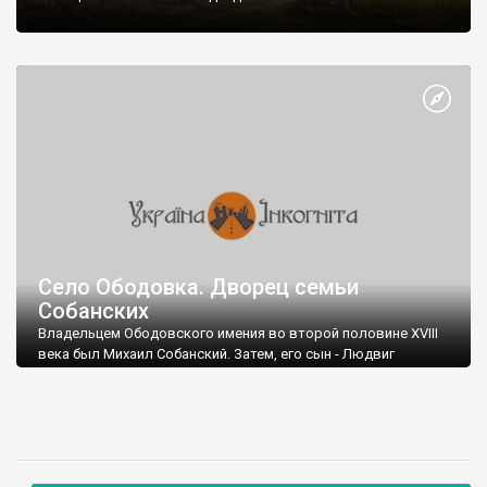
Село Ободовка. Дворец семьи
Собанских
Владельцем Ободовского имения во второй половине XVIII
века был Михаил Собанский. Затем, его сын - Людвиг
Михайлович. Наиболее известным владельцем являлся
промышленник и меценат Феликс Людвигович Собанский.