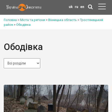
uk
ru
en
Головна
>
Міста та регіони
>
Вінницька область
>
Тростянецький
район
>
Ободівка
Ободівка