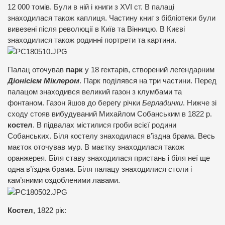
12 000 томів. Були в ній і книги з XVI ст. В палаці
знаходилася також каплиця. Частину книг з бібліотеки були
вивезені після революції в Київ та Вінницю. В Києві
знаходилися також родинні портрети та картини.
Палац оточував
парк
у 18 гектарів, створений легендарним
Діонісієм Міклером
. Парк поділявся на три частини. Перед
палацом знаходився великий газон з клумбами та
фонтаном. Газон йшов до берегу річки
Берладинки
. Нижче зі
сходу стояв вибудуваний Михайлом Собанським в 1822 р.
костел
. В підвалах містилися гроби всієї родини
Собанських. Біля костелу знаходилася в’їздна брама. Весь
маєток оточував мур. В маєтку знаходилася також
оранжерея. Біля ставу знаходилася пристань і біля неї ще
одна в’їздна брама. Біля палацу знаходилися столи і
кам’яними оздобленими лавами.
Костел
, 1822 рік: