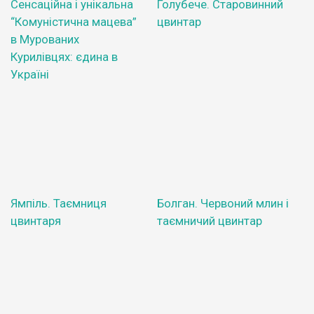
Сенсаційна і унікальна
Голубече. Старовинний
“Комуністична мацева”
цвинтар
в Мурованих
Курилівцях: єдина в
Україні
Ямпіль. Таємниця
Болган. Червоний млин і
цвинтаря
таємничий цвинтар