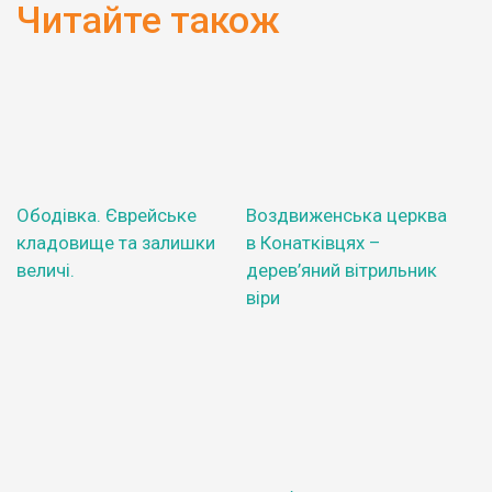
Читайте також
Ободівка. Єврейське
Воздвиженська церква
кладовище та залишки
в Конатківцях –
величі.
дерев’яний вітрильник
віри