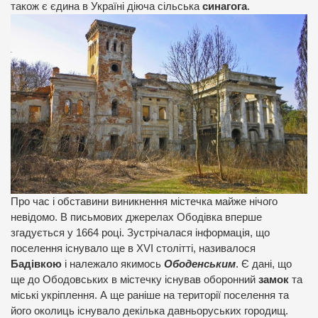
також є єдина в Україні діюча сільська
синагога
.
Про час і обставини виникнення містечка майже нічого
невідомо. В письмових джерелах Ободівка вперше
згадується у 1664 році. Зустрічалася інформація, що
поселення існувало ще в XVI столітті, називалося
Бадівкою
і належало якимось
Ободенським
. Є дані, що
ще до Ободовських в містечку існував оборонний
замок
та
міські укріплення. А ще раніше на території поселення та
його околиць існувало декілька давньоруських городищ.