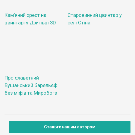
Кам’яний хрест на
Старовинний цвинтар у
цвинтарі у Дзигівці 3D
селі Стіна
Про славетний
Бушанський барельєф
без міфів та Миробога
Станьте нашим автором