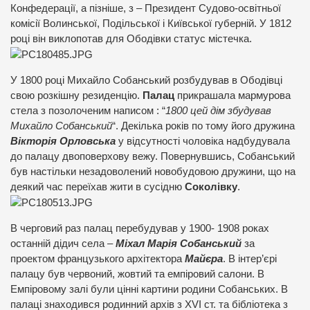
Конфедерації, а пізніше, з – Президент Судово-освітньої
комісії Волинської, Подільської і Київської губерній. У 1812
році він виклопотав для Ободівки статус містечка.
У 1800 році Михайло Собанський розбудував в Ободівці
свою розкішну резиденцію.
Палац
прикрашала мармурова
стела з позолоченим написом : “
1800 цей дім збудував
Михайло Собанський
“. Декілька років по тому його дружина
Вікторія Орловська
у відсутності чоловіка надбудувала
до палацу двоповерхову вежу. Повернувшись, Собанський
був настільки незадоволений новобудовою дружини, що на
деякий час переїхав жити в сусідню
Соколівку
.
В черговий раз палац перебудував у 1900- 1908 роках
останній дідич села –
Міхал Марія Собанський
за
проектом французького архітектора
Майєра
. В інтер’єрі
палацу був червоний, жовтий та емпіровий салони. В
Емпіровому залі були цінні картини родини Собанських. В
палаці знаходився родинний архів з XVI ст. та бібліотека з