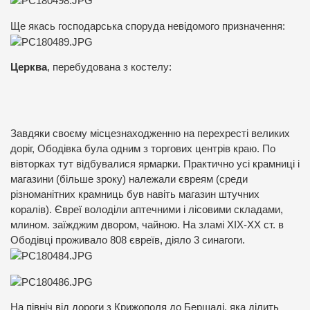
Ще якась господарська споруда невідомого призначення:
Церква
, перебудована з костелу:
Завдяки своєму місцезнаходженню на перехресті великих
доріг, Ободівка була одним з торгових центрів краю. По
вівторках тут відбувалися ярмарки. Практично усі крамниці і
магазини (більше з­року) належали євреям (сре­ди
різноманітних крамниць був навіть магазин штучних
коралів). Євреї володіли аптечними і лісовими складами,
млином. заїжджим двором, чайною. На зламі ХІХ-ХХ ст. в
Ободівці проживало 808 євреїв, діяло 3 синагоги.
На північ від дороги з Крижополя до
Бершаді
, яка ділить