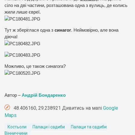
сіло на дві частини, розташована одна з вулиць, де колись
жили лише єв­реї.
Тут ж зберіглася одна з
синагог
. Неймовірно, але вона
діюча!
Можливо, це також синагога?
Автор –
Андрій Бондаренко
48.406160, 29.238921 Дивитись на мапі
Google
Maps
Костьоли
Палаци і садиби
Палаци та садиби
Вінниччини