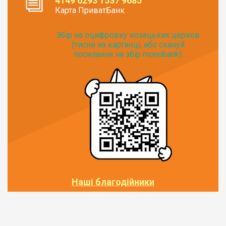
4149 6293 1537 9685
Карта ПриватБанк
Збір на оцифровку козацьких церков
(тисни на картинці, або скануй
посилання на збір monobank):
Наші благодійники