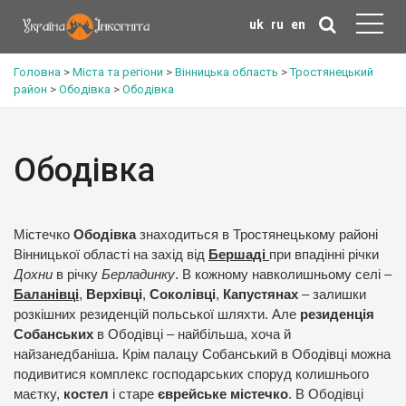
uk
ru
en
Головна
>
Міста та регіони
>
Вінницька область
>
Тростянецький
район
>
Ободівка
>
Ободівка
Ободівка
Містечко
Ободівка
знаходиться в Тростянецькому районі
Вінницької області на захід від
Бершаді
при впадінні річки
Дохни
в річку
Берладинку
. В кожному навколишньому селі –
Баланівці
,
Верхівці
,
Соколівці
,
Капустянах
– залишки
розкішних резиденцій польської шляхти. Але
резиденція
Собанських
в Ободівці – найбільша, хоча й
найзанедбаніша. Крім палацу Собанський в Ободівці можна
подивитися комплекс господарських споруд колишнього
маєтку,
костел
і старе
єврейське містечко
. В Ободівці