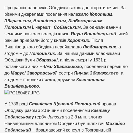
Про ранніх власників Ободівки також данні протиречиві. За
різними джерелами поселення належало
Коротким
,
Збаразьким
,
Вишнівецьким
,
Любомирським
,
Потоцьким
і, нарешті,
Собанським
. За одними даними
землями навколо володів князь
Януш Вишнівецький
, який
раніше придбали його у князів
Коротких
. Після
Вишнівецького ободівка перейшла до
Любомирських
, а
згодом – до
Потоцьких
. За іншими даними власниками
Ободівки були
Збаразькі
, а після смерті у 1631 р.
останнього з них –
Єжи Збаразького
, поселення перейшло
до
Марусі Загоровської
, сестри
Януша Збаражского
, а
згодом – її доньки
Ганни
, дружини
Костянтина
Вишнівецького
.
У 1786 році
Станіслав Щенсний Потоцький
продав
Ободівку разом з 20 іншими поселеннями
Каєтану
Собанському
гербу
Junosza
за 2,8 млн. злотих.
Найвідомішим власником Ободівки був шляхтич
Михайло
Собанський
– брацлавський консул в Торговицькій