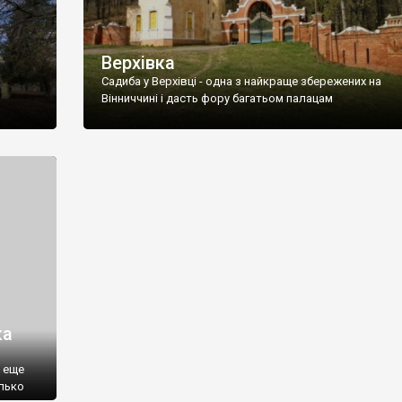
Верхівка
Садиба у Верхівці - одна з найкраще збережених на
Вінниччині і дасть фору багатьом палацам
ка
в
 еще
лько