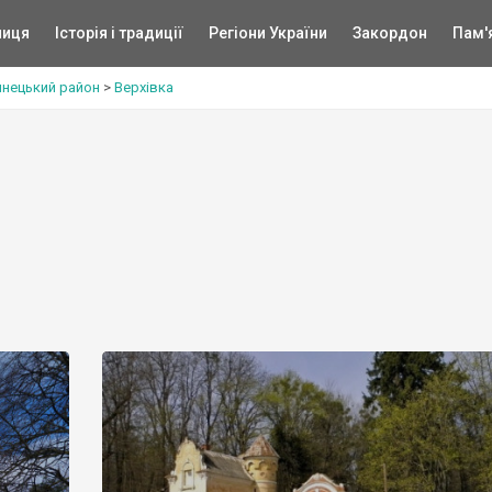
ниця
Історія і традиції
Регіони України
Закордон
Пам'
янецький район
>
Верхівка