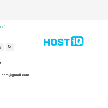
та”
и
ta.com@gmail.com