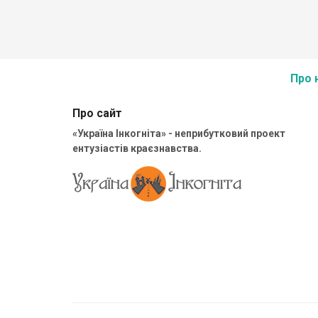
сохранился он намного лучше.
Про 
Про сайт
«Україна Інкогніта» - неприбутковий проект
ентузіастів краєзнавства.