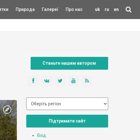
ятки
Природа
Галереї
Про нас
uk
ru
en
Станьте нашим автором
Підтримати сайт
Вхід