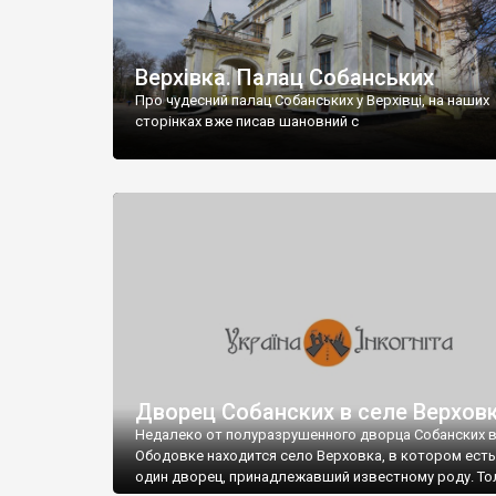
Верхівка. Палац Собанських
Про чудесний палац Собанських у Верхівці, на наших
сторінках вже писав шановний с
Дворец Собанских в селе Верхов
Недалеко от полуразрушенного дворца Собанских 
Ободовке находится село Верховка, в котором есть
один дворец, принадлежавший известному роду. То