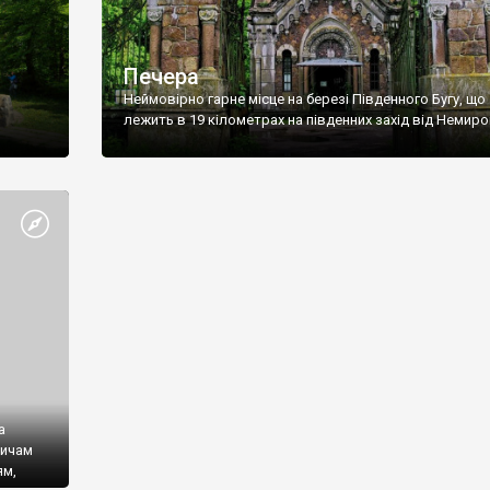
Печера
Неймовірно гарне місце на березі Південного Бугу, що
лежить в 19 кілометрах на південних захід від Немиро
а
тичам
ям,