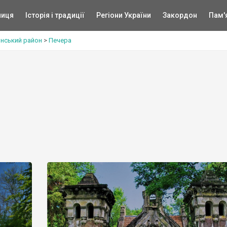
ниця
Історія і традиції
Регіони України
Закордон
Пам'
инський район
>
Печера