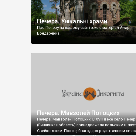
Печера. Унікальні храми.
Про Печеру на нашому сайті вже є матеріал Андрія
Бондаренка.
Печера. Мавзолей Потоцких
Печера. Мавзолей Потоцких. В XVIII веке село Печер
(Винницкая область) принадлежала польским шлях
Свейковским. Позже, благодаря родственным связ