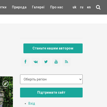
ятки
Природа
Галереї
Про нас
uk
ru
en
Станьте нашим автором
Підтримати сайт
Вхід