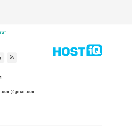
та”
и
ta.com@gmail.com