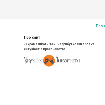
Печера перешла к Потоцким. Мавзолей находится в
глубине парка санатория, расположенного на месте
усадьбы Свейковских-Потоцких.
Про 
Здание, построенное в форме костела, хорошо
сохранилось.
Про сайт
«Україна Інкогніта» - неприбутковий проект
ентузіастів краєзнавства.