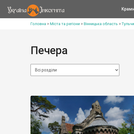
Крам
Головна
>
Міста та регіони
>
Вінницька область
>
Тульч
Печера