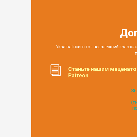
До
Україна Інкогніта - незалежний краєзн
п
Станьте нашим меценато
Patreon
Зб
(т
по