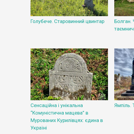
Голубече. Старовинний цвинтар
Болган. 
таємнич
Сенсаційна і унікальна
Ямпіль.
“Комуністична мацева” в
Мурованих Курилівцях: єдина в
Україні