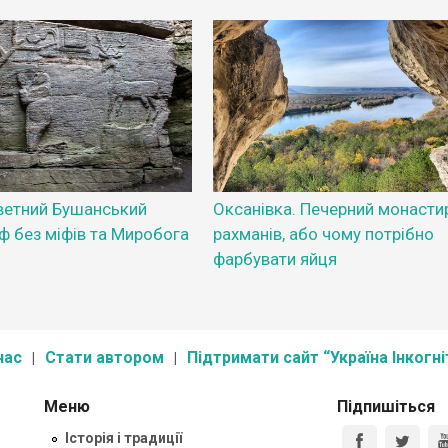
ветний Бушанський
Оксанівка. Печерний монасти
ф без міфів та Миробога
рахманів, або чому потрібно
фарбувати яйця
нас
Стати автором
Підтримати сайт “Україна Інкогні
Меню
Підпишіться
Історія і традиції