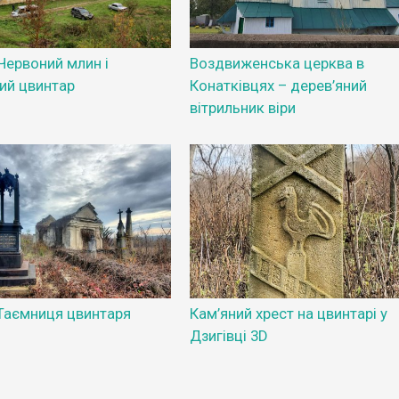
Червоний млин і
Воздвиженська церква в
ий цвинтар
Конатківцях – дерев’яний
вітрильник віри
 Таємниця цвинтаря
Кам’яний хрест на цвинтарі у
Дзигівці 3D