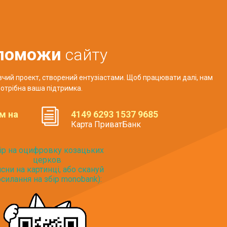
поможи
сайту
авчий проект, створений ентузіастами. Щоб працювати далі, нам
отрібна ваша підтримка.
м на
4149 6293 1537 9685
Карта ПриватБанк
ір на оцифровку козацьких
церков
исни на картинці, або скануй
силання на збір monobank):