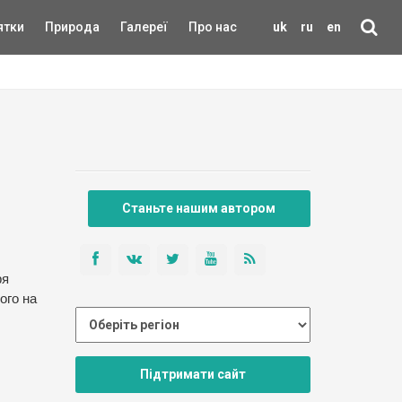
ятки
Природа
Галереї
Про нас
uk
ru
en
Станьте нашим автором
ря
ого на
Підтримати сайт