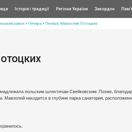
ниця
Історія і традиції
Регіони України
Закордон
Пам'
инський район
>
Печера
>
Печера. Мавзолей Потоцких
Потоцких
принадлежала польским шляхтичам Свейковским. Позже, благода
. Мавзолей находится в глубине парка санатория, расположенн
охранилось.