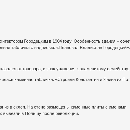
итектором Городецким в 1904 году. Особенность здания – соче
енная табличка с надписью: «Плановал Владислав Городецкий».
азался от гонорара, в знак уважения к знаменитому семейству.
лась каменная табличка: «Строили Константин и Янина из Пот
 вниз в склеп. На стене размещены каменные плиты с именами
 Их вывезли в Польшу после революции.