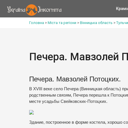
Крам
Головна
>
Міста та регіони
>
Вінницька область
>
Тульч
Печера. Мавзолей 
Печера. Мавзолей Потоцких.
В XVIII веке село Печера (Винницкая область) 
родственным связям, Печера перешла к Потоцким
месте усадьбы Свейковских-Потоцких.
Здание, построенное в форме костела, хорошо с