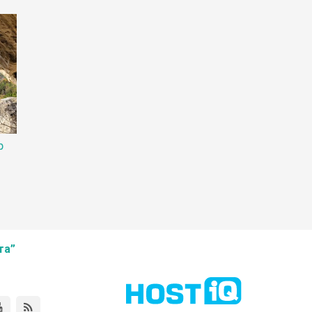
р
та”