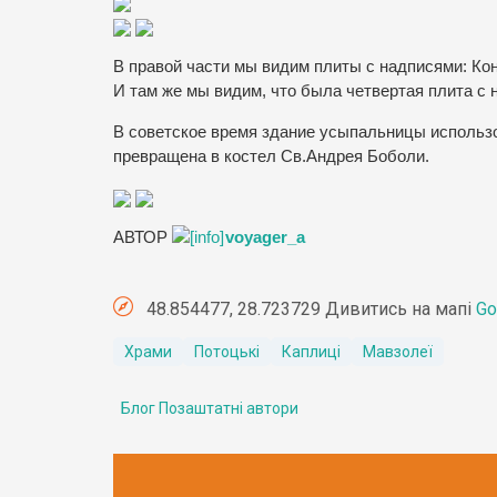
В правой части мы видим плиты с надписями: Ко
И там же мы видим, что была четвертая плита с
В советское время здание усыпальницы использо
превращена в костел Св.Андрея Боболи.
АВТОР
voyager_a
48.854477, 28.723729 Дивитись на мапі
Go
Храми
Потоцькі
Каплиці
Мавзолеї
Блог Позаштатні автори