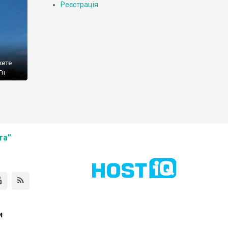
Реєстрація
жете
Гн
та”
и