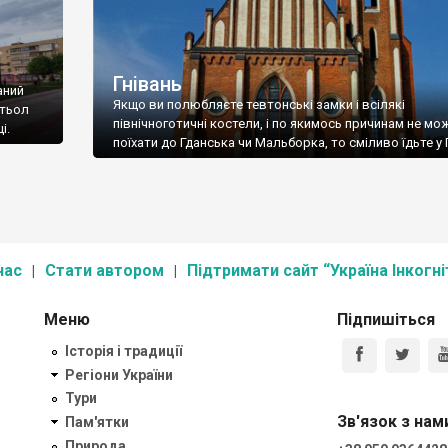
Гнівань
аний
Якщо ви полюбляєте тевтонські замки і всілякі
стьол
північноготичні костели, і по якимось причинам не мо
і.
поїхати до Гданська чи Мальборка, то сміливо їдьте у 
нас
Стати автором
Підтримати сайт “Україна Інкогні
Меню
Підпишіться
Історія і традиції
Регіони України
Тури
Зв'язок з нам
Пам'ятки
Природа