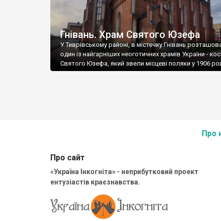
Гнівань. Храм Святого Юзефа
У Тиврівському районі, в містечку Гнівань розташов
один із найгарніших неоготичних храмів України - ко
Святого Юзефа, який звели місцеві поляки у 1906 роц
Про 
Про сайт
«Україна Інкогніта» - неприбутковий проект
ентузіастів краєзнавства.