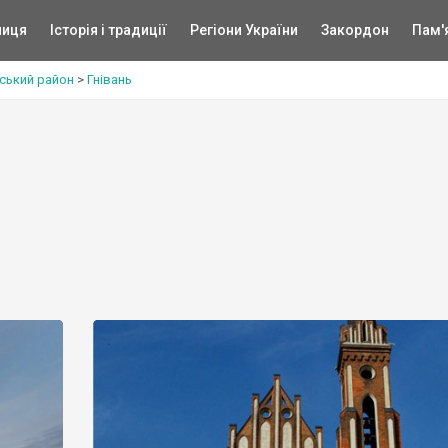
ниця
Історія і традиції
Регіони України
Закордон
Пам'
ський район
>
Гнівань