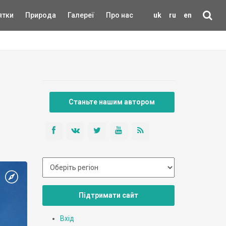
ятки
Природа
Галереї
Про нас
uk
ru
en
Станьте нашим автором
Підтримати сайт
Вхід