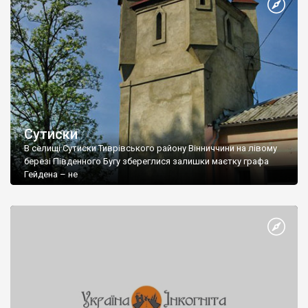
Сутиски
В селищі Сутиски Тиврівського району Вінниччини на лівому
березі Південного Бугу збереглися залишки маєтку графа
Гейдена – не