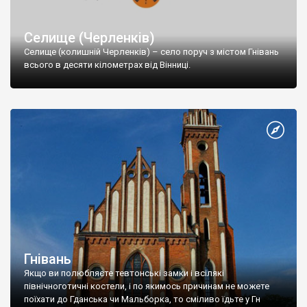
Селище (Черленків)
Селище (колишній Черленків) – село поруч з містом Гнівань
всього в десяти кілометрах від Вінниці.
Гнівань
Якщо ви полюбляєте тевтонські замки і всілякі
північноготичні костели, і по якимось причинам не можете
поїхати до Гданська чи Мальборка, то сміливо їдьте у Гн