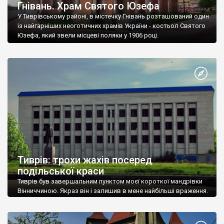
Гнівань. Храм Святого Юзефа
У Тиврівському районі, в містечку Гнівань розташований один
із найгарніших неоготичних храмів України - костьол Святого
Юзефа, який звели місцеві поляки у 1906 році.
Тиврів: трохи жахів посеред
подільської краси
Тиврів був завершальним пунктом моєї короткої мандрівки
Вінниччиною. Якраз він і залишив в мене найбільші враження.