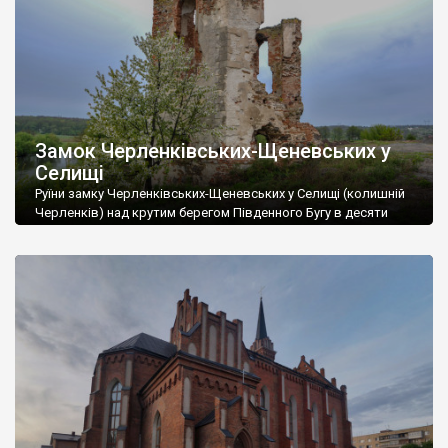
Замок Черленківських-Щеневських у
Селищі
Руїни замку Черленківських-Щеневських у Селищі (колишній
Черленків) над крутим берегом Південного Бугу в десяти
кілометрах від Вінниці.