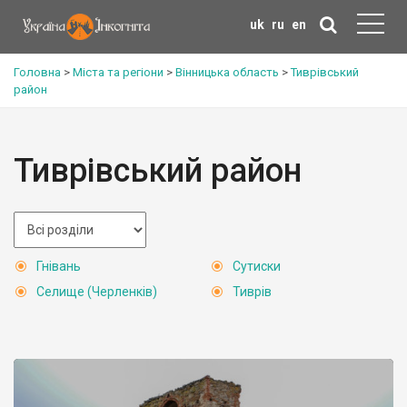
uk
ru
en
Головна
>
Міста та регіони
>
Вінницька область
>
Тиврівський
район
Тиврівський район
Гнівань
Сутиски
Селище (Черленків)
Тиврів