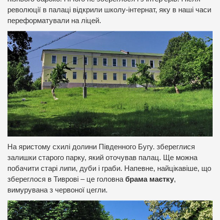
революції в палаці відкрили школу-інтернат, яку в наші часи
переформатували на ліцей.
На яристому схилі долини Південного Бугу. збереглися
залишки старого парку, який оточував палац. Ще можна
побачити старі липи, дуби і граби. Напевне, найцікавіше, що
збереглося в Тиврові – це головна
брама маєтку
,
вимурувана з червоної цегли.