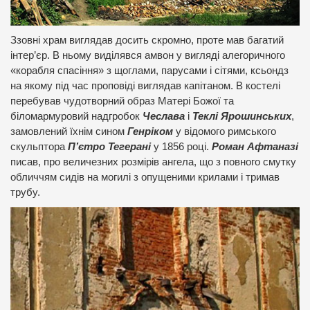
Ззовні храм виглядав досить скромно, проте мав багатий
інтер’єр. В ньому виділявся амвон у вигляді алегоричного
«корабля спасіння» з щоглами, парусами і сітями, ксьондз
на якому під час проповіді виглядав капітаном. В костелі
перебував чудотворний образ Матері Божої та
біломармуровий надгробок
Чеслава
і
Теклі Ярошинських
,
замовлений їхнім сином
Генріком
у відомого римського
скульптора
П’єтро Тегерані
у 1856 році.
Роман Афтаназі
писав, про величезних розмірів ангела, що з повного смутку
обличчям сидів на могилі з опущеними крилами і тримав
трубу.