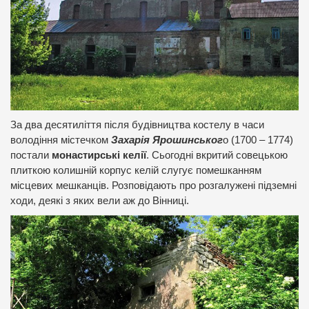
За два десятиліття після будівництва костелу в часи
володіння містечком
Захарія Ярошинськог
о (1700 – 1774)
постали
монастирські келії
. Сьогодні вкритий совецькою
плиткою колишній корпус келій слугує помешканням
місцевих мешканців. Розповідають про розгалужені підземні
ходи, деякі з яких вели аж до Вінниці.