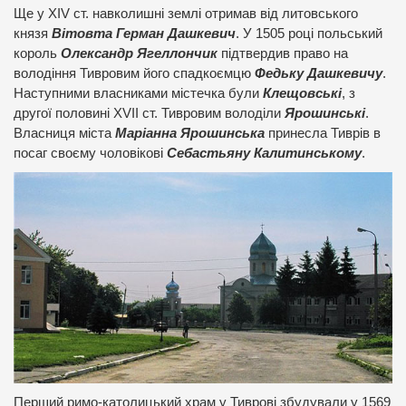
Ще у XIV ст. навколишні землі отримав від литовського
князя
Вітовта Герман Дашкевич
. У 1505 році польський
король
Олександр Ягеллончик
підтвердив право на
володіння Тивровим його спадкоємцю
Федьку Дашкевичу
.
Наступними власниками містечка були
Клещовські
, з
другої половині XVII ст. Тивровим володіли
Ярошинські
.
Власниця міста
Маріанна Ярошинська
принесла Тиврів в
посаг своєму чоловікові
Себастьяну Калитинському
.
Перший римо-католицький храм у Тиврові збудували у 1569