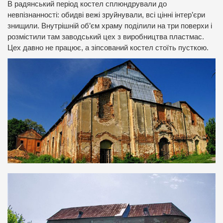
В радянський період костел сплюндрували до
невпізнанності: обидві вежі зруйнували, всі цінні інтер’єри
знищили. Внутрішній об’єм храму поділили на три поверхи і
розмістили там заводський цех з виробництва пластмас.
Цех давно не працює, а зіпсований костел стоїть пусткою.