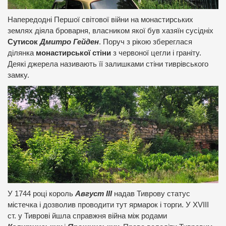
Напередодні Першої світової війни на монастирських
землях діяла броварня, власником якої був хазяїн сусідніх
Сутисок
Дмитро Гейден
. Поруч з рікою збереглася
ділянка
монастирської стіни
з червоної цегли і граніту.
Деякі джерела називають її залишками стіни тиврівського
замку.
У 1744 році король
Август ІІІ
надав Тиврову статус
містечка і дозволив проводити тут ярмарок і торги. У XVIII
ст. у Тиврові йшла справжня війна між родами