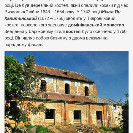
році. Це був дерев’яний костел, який спалили козаки під час
Визвольної війни 1648 – 1654 року. У 1742 році
Міхал Ян
Калитинський
(1672 – 1756) зводить у Тиврові новий
костел, навколо кого засновує
домініканський монастир
.
Зведений у бароковому стилі
костел
було освячено у 1760
році. Він являв собою базиліку з двома вежами на
парадному фасаді.