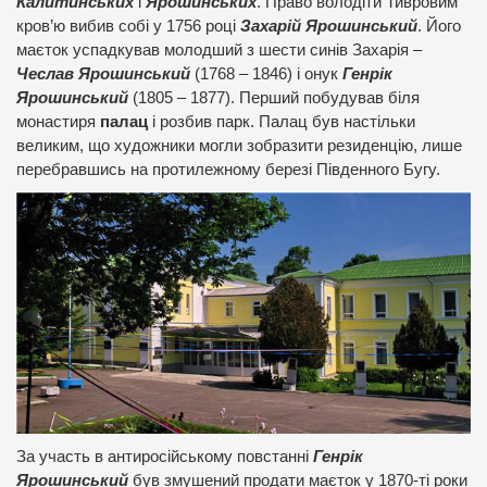
Калитинських
і
Ярошинських
. Право володіти Тивровим
кров’ю вибив собі у 1756 році
Захарій Ярошинський
. Його
маєток успадкував молодший з шести синів Захарія –
Чеслав Ярошинський
(1768 – 1846) і онук
Генрік
Ярошинський
(1805 – 1877). Перший побудував біля
монастиря
палац
і розбив парк. Палац був настільки
великим, що художники могли зобразити резиденцію, лише
перебравшись на протилежному березі Південного Бугу.
За участь в антиросійському повстанні
Генрік
Ярошинський
був змушений продати маєток у 1870-ті роки