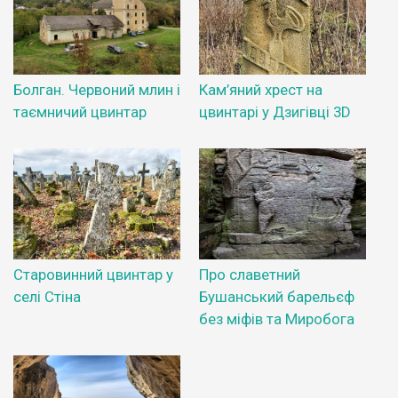
Болган. Червоний млин і
Кам’яний хрест на
таємничий цвинтар
цвинтарі у Дзигівці 3D
Старовинний цвинтар у
Про славетний
селі Стіна
Бушанський барельєф
без міфів та Миробога