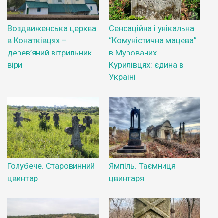
Воздвиженська церква
Сенсаційна і унікальна
в Конатківцях –
“Комуністична мацева”
дерев’яний вітрильник
в Мурованих
віри
Курилівцях: єдина в
Україні
Голубече. Старовинний
Ямпіль. Таємниця
цвинтар
цвинтаря