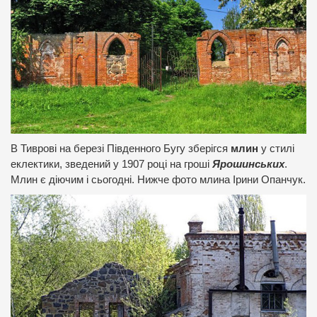
В Тиврові на березі Південного Бугу зберігся
млин
у стилі
еклектики, зведений у 1907 році на гроші
Ярошинських
.
Млин є діючим і сьогодні. Нижче фото млина Ірини Опанчук.