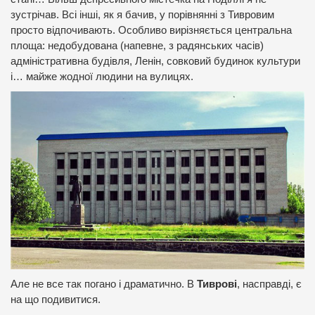
зустрічав. Всі інші, як я бачив, у порівнянні з Тивровим
просто відпочивають. Особливо вирізняється центральна
площа: недобудована (напевне, з радянських часів)
адміністративна будівля, Ленін, совковий будинок культури
і… майже жодної людини на вулицях.
Але не все так погано і драматично. В
Тиврові
, насправді, є
на що подивитися.