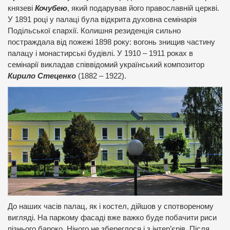
князеві
Кочубею
, який подарував його православній церкві.
У 1891 році у палаці була відкрита духовна семінарія
Подільської єпархії. Колишня резиденція сильно
постраждала від пожежі 1898 року: вогонь знищив частину
палацу і монастирські будівлі. У 1910 – 1911 роках в
семінарії викладав співвідомий український композитор
Кирило Стеценко
(1882 – 1922).
До наших часів палац, як і костел, дійшов у спотвореному
вигляді. На паркому фасаді вже важко буде побачити риси
пізнього бароко. Нічого не збереглося і з інтер’єрів. Після