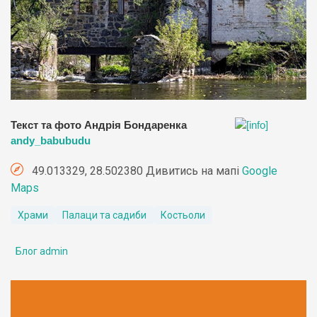
Текст та фото Андрія Бондаренка
andy_babubudu
49.013329, 28.502380 Дивитись на мапі
Google
Maps
Храми
Палаци та садиби
Костьоли
Блог admin