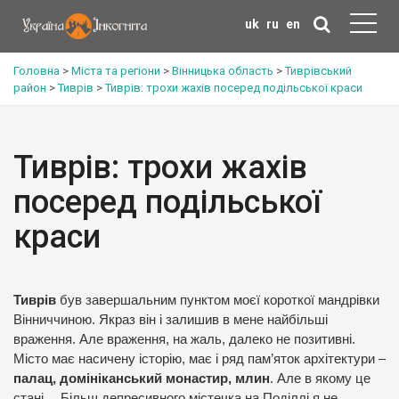
uk
ru
en
Головна
>
Міста та регіони
>
Вінницька область
>
Тиврівський
район
>
Тиврів
>
Тиврів: трохи жахів посеред подільської краси
Тиврів: трохи жахів
посеред подільської
краси
Тиврів
був завершальним пунктом моєї короткої мандрівки
Вінниччиною. Якраз він і залишив в мене найбільші
враження. Але враження, на жаль, далеко не позитивні.
Місто має насичену історію, має і ряд пам’яток архітектури –
палац, домініканський монастир, млин
. Але в якому це
стані… Більш депресивного містечка на Поділлі я не