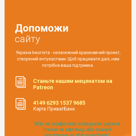
Допоможи
сайту
Україна Інкогніта - незалежний краєзнавчий проект,
створений ентузіастами. Щоб працювати далі, нам
потрібна ваша підтримка.
Станьте нашим меценатом на
Patreon
4149 6293 1537 9685
Карта ПриватБанк
Збір на оцифровку козацьких церков
(тисни на картинці, або скануй
посилання на збір monobank):