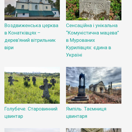
Воздвиженська церква
Сенсаційна і унікальна
в Конатківцях –
“Комуністична мацева”
дерев’яний вітрильник
в Мурованих
віри
Курилівцях: єдина в
Україні
Голубече. Старовинний
Ямпіль. Таємниця
цвинтар
цвинтаря