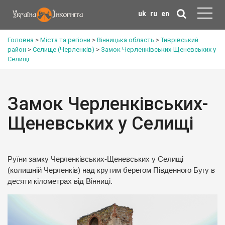
uk
ru
en
Головна
>
Міста та регіони
>
Вінницька область
>
Тиврівський
район
>
Селище (Черленків)
>
Замок Черленківських-Щеневських у
Селищі
Замок Черленківських-
Щеневських у Селищі
Руїни замку Черленківських-Щеневських у Селищі
(колишній Черленків) над крутим берегом Південного Бугу в
десяти кілометрах від Вінниці.