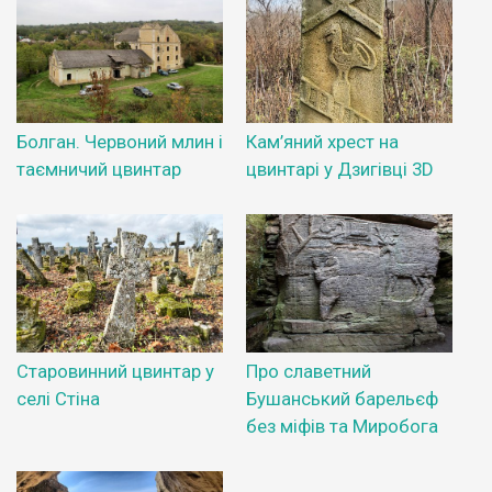
Болган. Червоний млин і
Кам’яний хрест на
таємничий цвинтар
цвинтарі у Дзигівці 3D
Старовинний цвинтар у
Про славетний
селі Стіна
Бушанський барельєф
без міфів та Миробога