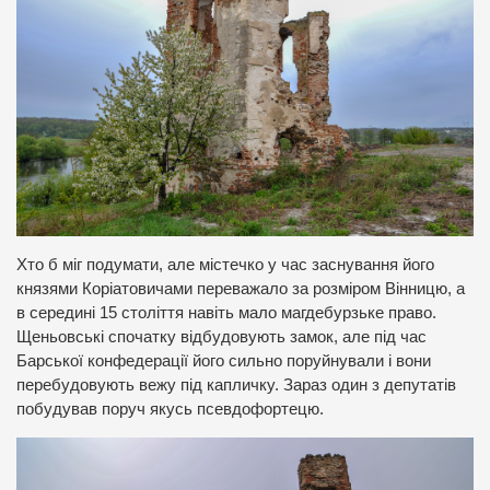
Хто б міг подумати, але містечко у час заснування його
князями Коріатовичами переважало за розміром Вінницю, а
в середині 15 століття навіть мало магдебурзьке право.
Щеньовські спочатку відбудовують замок, але під час
Барської конфедерації його сильно поруйнували і вони
перебудовують вежу під капличку. Зараз один з депутатів
побудував поруч якусь псевдофортецю.