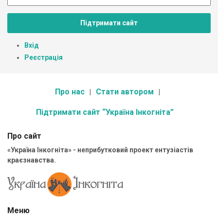
Підтримати сайт
Вхід
Реєстрація
Про нас
Стати автором
Підтримати сайт “Україна Інкогніта”
Про сайт
«Україна Інкогніта» - неприбутковий проект ентузіастів
краєзнавства.
Меню