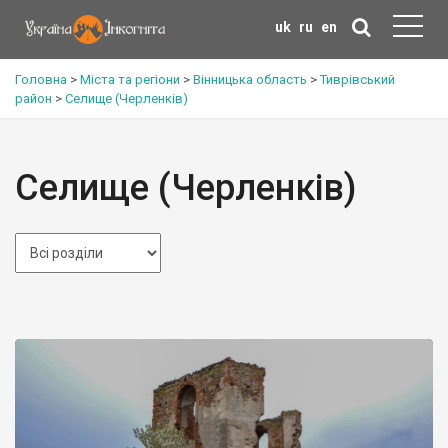
uk
ru
en
Головна
>
Міста та регіони
>
Вінницька область
>
Тиврівський
район
>
Селище (Черленків)
Селище (Черленків)