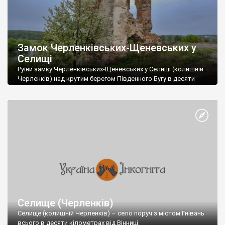
Замок Черленківських-Щеневських у
Селищі
Руїни замку Черленківських-Щеневських у Селищі (колишній
Черленків) над крутим берегом Південного Бугу в десяти
кілометрах від Вінниці.
Селище (Черленків)
Селище (колишній Черленків) – село поруч з містом Гнівань
всього в десяти кілометрах від Вінниці.