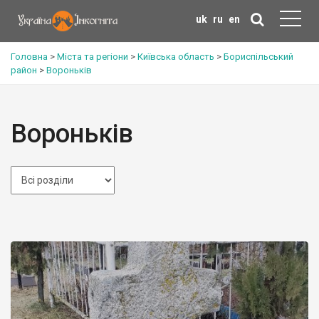
uk
ru
en
Головна
>
Міста та регіони
>
Київська область
>
Бориспільський
район
>
Вороньків
Вороньків