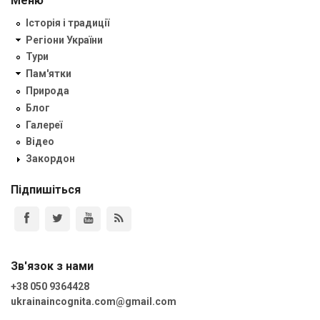
Меню
Історія і традиції
Регіони України
Тури
Пам'ятки
Природа
Блог
Галереї
Відео
Закордон
Підпишіться
Зв'язок з нами
+38 050 9364428
ukrainaincognita.com@gmail.com