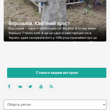
Вороньків. Кам’яний хрест
Вороньків – одне із найбільших сіл України. В ньому живе
близько 7 тисяч осіб. А ще це одне із найстаріших сіл в
Україні, адже заснували його у 1096 році (принаймні про це
говорять деякі дослідники). Це було місто Ворониця. Пізніше
Вороньків був містечком, мав власну козацьку сотню. Але, на
жаль, від давніх часів залишилося зовсім […]
Станьте нашим автором