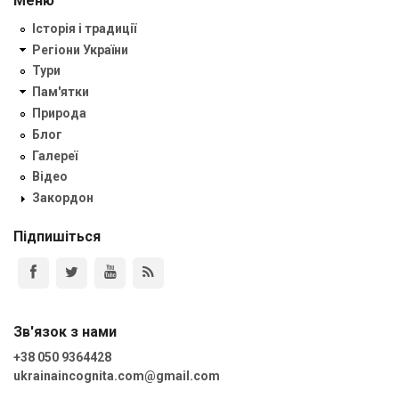
Меню
Історія і традиції
Регіони України
Тури
Пам'ятки
Природа
Блог
Галереї
Відео
Закордон
Підпишіться
Зв'язок з нами
+38 050 9364428
ukrainaincognita.com@gmail.com