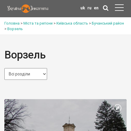
uk
ru
en
Головна
>
Міста та регіони
>
Київська область
>
Бучанський район
>
Ворзель
Ворзель