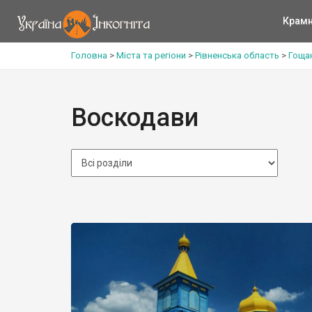
Крам
Головна
>
Міста та регіони
>
Рівненська область
>
Гоща
Воскодави