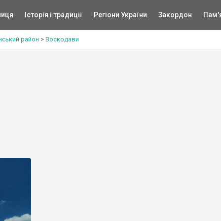
ниця
Історія і традиції
Регіони України
Закордон
Пам'
нський район
>
Воскодави