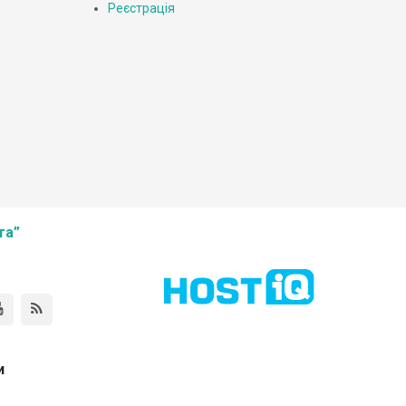
Реєстрація
та”
и