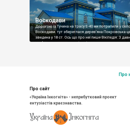
Воскодави
Дорогою із Тучина на трасу Е-40 ми потрапили у сел
Воскодави. тут збереглася дерев’яна Покровська ц
зведена у 18 ст. Ось що про неї пише Вікіпедія: З давн
пам’яток культури у селі нині залишилася лише дере
церква Покрови Пресвятої Богородиці, збудована у X
столітті, в 1883 році — обновлена. Палац та інші панс
приміщення були […]
Про 
Про сайт
«Україна Інкогніта» - неприбутковий проект
ентузіастів краєзнавства.