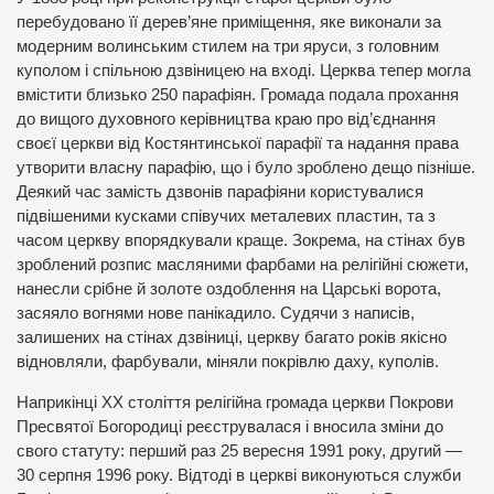
перебудовано її дерев’яне приміщення, яке виконали за
модерним волинським стилем на три яруси, з головним
куполом і спільною дзвіницею на вході. Церква тепер могла
вмістити близько 250 парафіян. Громада подала прохання
до вищого духовного керівництва краю про від’єднання
своєї церкви від Костянтинської парафії та надання права
утворити власну парафію, що і було зроблено дещо пізніше.
Деякий час замість дзвонів парафіяни користувалися
підвішеними кусками співучих металевих пластин, та з
часом церкву впорядкували краще. Зокрема, на стінах був
зроблений розпис масляними фарбами на релігійні сюжети,
нанесли срібне й золоте оздоблення на Царські ворота,
засяяло вогнями нове панікадило. Судячи з написів,
залишених на стінах дзвіниці, церкву багато років якісно
відновляли, фарбували, міняли покрівлю даху, куполів.
Наприкінці XX століття релігійна громада церкви Покрови
Пресвятої Богородиці реєструвалася і вносила зміни до
свого статуту: перший раз 25 вересня 1991 року, другий —
30 серпня 1996 року. Відтоді в церкві виконуються служби