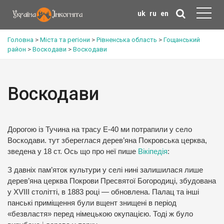
uk
ru
en
Головна
>
Міста та регіони
>
Рівненська область
>
Гощанський
район
>
Воскодави
>
Воскодави
Воскодави
Дорогою із Тучина на трасу Е-40 ми потрапили у село
Воскодави. тут збереглася дерев’яна Покровська церква,
зведена у 18 ст. Ось що про неї пише
Вікіпедія
:
З давніх пам’яток культури у селі нині залишилася лише
дерев’яна церква Покрови Пресвятої Богородиці, збудована
у XVIII столітті, в 1883 році — обновлена. Палац та інші
панські приміщення були вщент знищені в період
«безвластя» перед німецькою окупацією. Тоді ж було