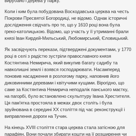
вирубано і дерева у парку.
Коли і ким була побудована Воскодавська церква на честь
Покрови Пресвятої Богородиці, не відомо. Однак історичні
дослідження свідчать про те, що у 1610 році вона була
греко-католицькою. Відомо, що участь у її утриманні брали
князі Іван Кирдей-Мильський, Любомирський, Єловицький.
Як засвідчують перекази, підтверджені документами, у 1770
році в селі з радістю зустріли православного князя
Костянтина Немирича, який викупив багату садибу та
навколишні землі і взявся господарювати. Насамперед
поновив насадження в розлогому парку, наповнив його
диковинними деревами і квітучими кущами. Вірогідно, що
саме за Костянтина Немирича неподалік панського маєтку,
на пагорбі, було встановлено скульптуру Івана Хрестителя.
Ця пам’ятка простояла в межах двох століть і була
зруйнована в середині XX століття під час реконструкції і
виправлення дороги на Тучин.
На кінець XVIII століття стара церква стала затісною для
парафіян. Вони почали збирати кошти на її розширення чи