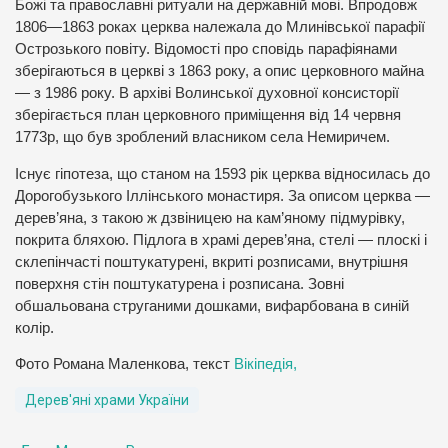
Божі та православні ритуали на державній мові. Впродовж
1806—1863 роках церква належала до Млинівської парафії
Острозького повіту. Відомості про сповідь парафіянами
зберігаються в церкві з 1863 року, а опис церковного майна
— з 1986 року. В архіві Волинської духовної консисторії
зберігається план церковного приміщення від 14 червня
1773р, що був зроблений власником села Немиричем.
Існує гіпотеза, що станом на 1593 рік церква відносилась до
Дорогобузького Іллінського монастиря. За описом церква —
дерев’яна, з такою ж дзвіницею на кам’яному підмурівку,
покрита бляхою. Підлога в храмі дерев’яна, стелі — плоскі і
склепінчасті поштукатурені, вкриті розписами, внутрішня
поверхня стін поштукатурена і розписана. Зовні
обшальована струганими дошками, вифарбована в синій
колір.
Фото Романа Маленкова, текст
Вікіпедія,
Дерев'яні храми України