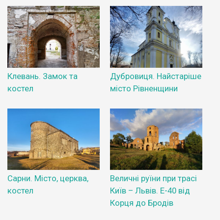
Клевань. Замок та
Дубровиця. Найстаріше
костел
місто Рівненщини
Сарни. Місто, церква,
Величні руїни при трасі
костел
Київ – Львів. Е-40 від
Корця до Бродів