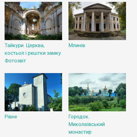
Тайкури. Церква,
Млинів
костьол і рештки замку.
Фотозвіт
Рівне
Городок.
Миколаївський
монастир