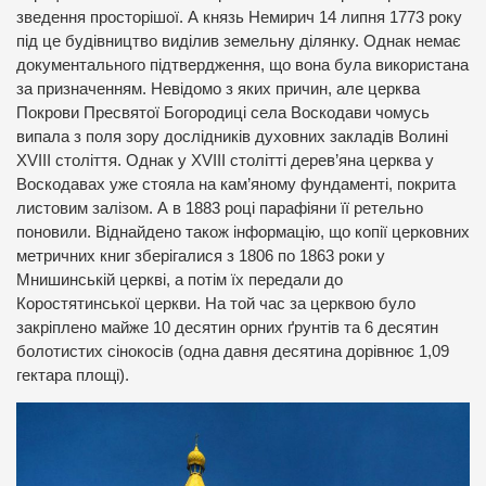
зведення просторішої. А князь Немирич 14 липня 1773 року
під це будівництво виділив земельну ділянку. Однак немає
документального підтвердження, що вона була використана
за призначенням. Невідомо з яких причин, але церква
Покрови Пресвятої Богородиці села Воскодави чомусь
випала з поля зору дослідників духовних закладів Волині
XVIII століття. Однак у XVIII столітті дерев’яна церква у
Воскодавах уже стояла на кам’яному фундаменті, покрита
листовим залізом. А в 1883 році парафіяни її ретельно
поновили. Віднайдено також інформацію, що копії церковних
метричних книг зберігалися з 1806 по 1863 роки у
Мнишинській церкві, а потім їх передали до
Коростятинської церкви. На той час за церквою було
закріплено майже 10 десятин орних ґрунтів та 6 десятин
болотистих сінокосів (одна давня десятина дорівнює 1,09
гектара площі).