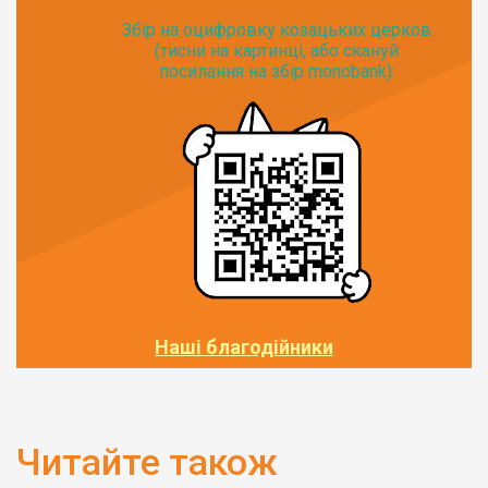
Збір на оцифровку козацьких церков
(тисни на картинці, або скануй
посилання на збір monobank):
Наші благодійники
Читайте також