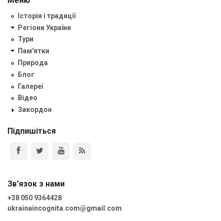
Меню
Історія і традиції
Регіони України
Тури
Пам'ятки
Природа
Блог
Галереї
Відео
Закордон
Підпишіться
Зв'язок з нами
+38 050 9364428
ukrainaincognita.com@gmail.com