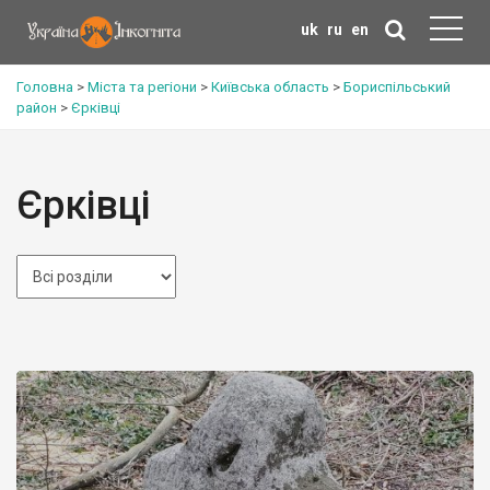
uk
ru
en
Головна
>
Міста та регіони
>
Київська область
>
Бориспільський
район
>
Єрківці
Єрківці