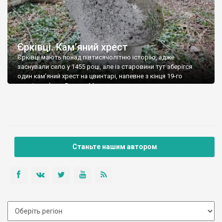
Єрківці. Кам’яний хрест
Єрківці мають понад півтисячолітню історію, адже
заснували село у 1455 році, але із старовини тут зберігся
один кам’яний хрест на цвинтарі, напевне з кінця 19-го
століття. Фото Романа Маленкова
Станьте нашим автором