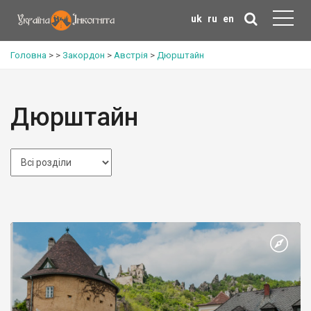
uk
ru
en
Головна
>
>
Закордон
>
Австрія
>
Дюрштайн
Дюрштайн