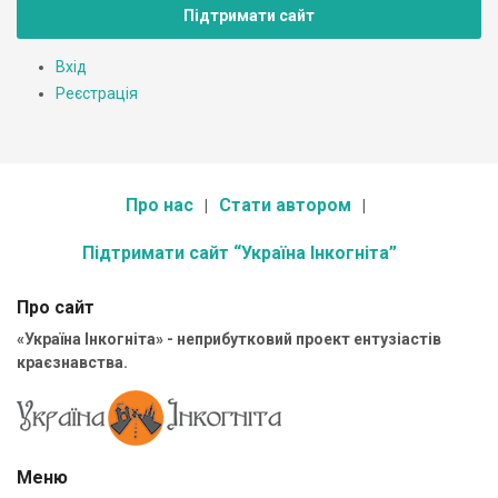
Підтримати сайт
Вхід
Реєстрація
Про нас
Стати автором
Підтримати сайт “Україна Інкогніта”
Про сайт
«Україна Інкогніта» - неприбутковий проект ентузіастів
краєзнавства.
Меню