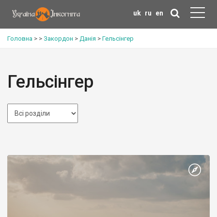
uk
ru
en
Головна
>
>
Закордон
>
Данія
>
Гельсінгер
Гельсінгер