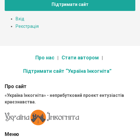
Підтримати сайт
Вхід
Реєстрація
Про нас
Стати автором
Підтримати сайт “Україна Інкогніта”
Про сайт
«Україна Інкогніта» - неприбутковий проект ентузіастів
краєзнавства.
Меню