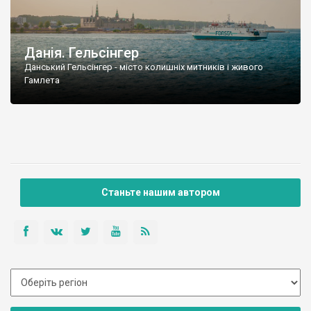
Данія. Гельсінгер
Данський Гельсінгер - місто колишніх митників і живого
Гамлета
Станьте нашим автором